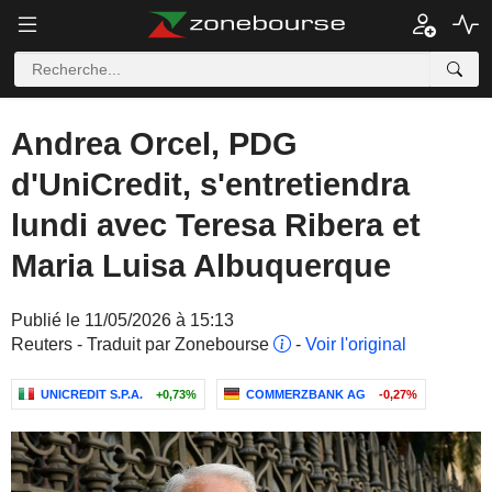
Andrea Orcel, PDG
d'UniCredit, s'entretiendra
lundi avec Teresa Ribera et
Maria Luisa Albuquerque
Publié le 11/05/2026 à 15:13
Reuters - Traduit par Zonebourse
-
Voir l'original
UNICREDIT S.P.A.
+0,73%
COMMERZBANK AG
-0,27%