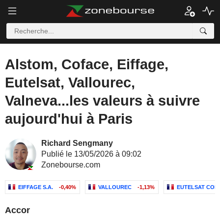
Alstom, Coface, Eiffage,
Eutelsat, Vallourec,
Valneva...les valeurs à suivre
aujourd'hui à Paris
Richard Sengmany
Publié le 13/05/2026 à 09:02
Zonebourse.com
EIFFAGE S.A.
-0,40%
VALLOUREC
-1,13%
EUTELSAT COM
Accor