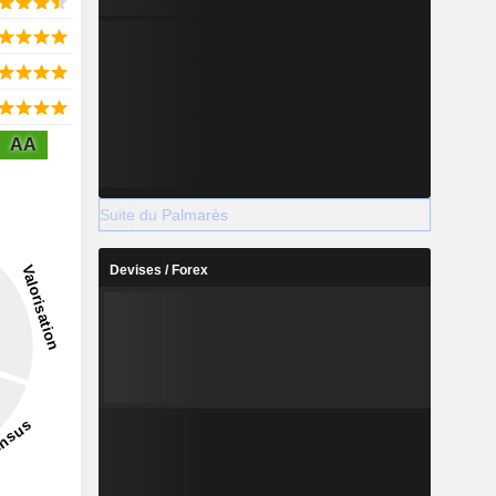
AA
Suite du Palmarès
Devises / Forex