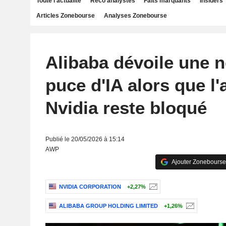
Toute l'actualité
Reco analystes
Faits marquants
Insiders
Articles Zonebourse
Analyses Zonebourse
Alibaba dévoile une n
puce d'IA alors que l'
Nvidia reste bloqué
Publié le 20/05/2026 à 15:14
AWP
Ajouter Zonebourse
NVIDIA CORPORATION
+2,27%
ALIBABA GROUP HOLDING LIMITED
+1,26%