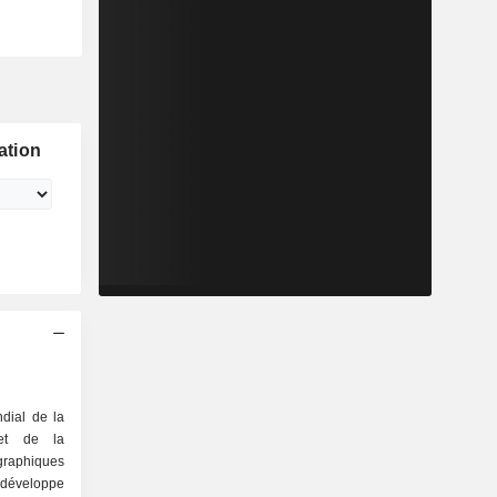
ation
dial de la
 et de la
graphiques
éveloppe