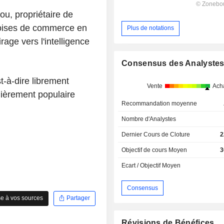
u, propriétaire de
noises de commerce en
Plus de notations
age vers l'intelligence
Consensus des Analyste
t-à-dire librement
Vente
Ach
lièrement populaire
Recommandation moyenne
Nombre d'Analystes
Dernier Cours de Cloture
2
Objectif de cours Moyen
3
Ecart / Objectif Moyen
Consensus
e à vos sources
Partager
Révisions de Bénéfices