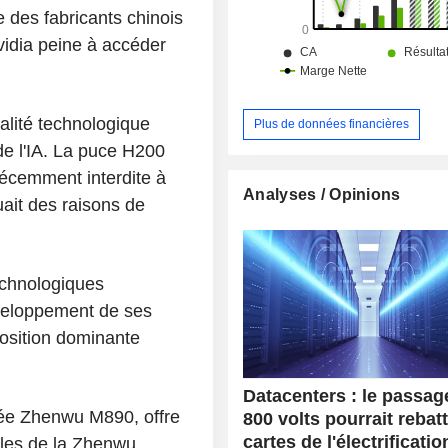
jeux, télécommandes, etc.), des log
 des fabricants chinois
l'informatique visuelle et virt
plateformes pour les système
vidia peine à accéder
divertissement automobiles et des p
de collaboration dans le cloud. Le CA par
secteur d'activité se ventile entre 
données (88,3%), jeux (8,7%), vis
alité technologique
Plus de données financières
professionnelle (1,4%), automobile
e l'IA. La puce H200
autres (0,3%). La répartition géographique du
récemment interdite à
CA est la suivante : Etats-Unis
Analyses / Opinions
Singapour (18,2%), Taïwan (15,8%)
ait des raisons de
Hong Kong (13,1%) et autres (6%).
echnologiques
éveloppement de ses
position dominante
Datacenters : le passag
sée Zhenwu M890, offre
800 volts pourrait rebatt
cartes de l'électrificatio
lles de la Zhenwu