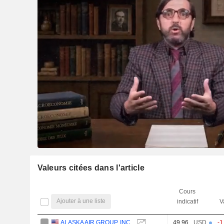
Valeurs citées dans l'article
Cours
Ajouter à une liste
indicatif
V
ALASKA AIR GROUP, INC.
49,96
USD
-1