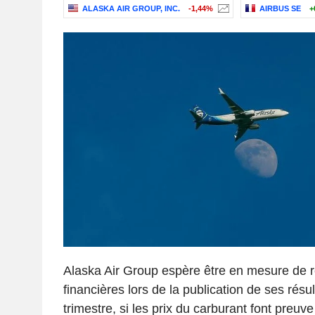
ALASKA AIR GROUP, INC.
-1,44%
AIRBUS SE
+
Alaska Air Group espère être en mesure de ré
financières lors de la publication de ses rés
trimestre, si les prix du carburant font preuve 