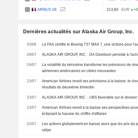
AIRBUS SE
213,60
EUR
+0
Dernières actualités sur Alaska Air Group, Inc.
03/08
La FAA certifie le Boeing 737 MAX 7, une victoire pour l'
29/07
ALASKA AIR GROUP, INC. : DA Davidson persiste à l'ac
24/07
La volatilité du kérosène transforme les prévisions de ré
aériennes américaines en cibles mouvantes
23/07
American Airlines revoit ses prévisions à la baisse, le cho
résultats du deuxième trimestre
23/07
ALASKA AIR GROUP, INC. : UBS favorable sur le dossier
23/07
American Airlines revoit à la baisse ses perspectives pour
éclipsant la hausse du chiffre d'affaires
22/07
Les actions globalement en baisse alors que les prix du p
rallye