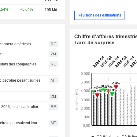
+5,64%
,54%
195 Md
Révisions des estimations
Chiffre d'affaires trimestrie
Taux de surprise
avionneur américain
RE
hat
ZM
sultats des compagnies
RE
c pétrolier pesant sur les
MT
ZM
 2026, le choc pétrolier
RE
étrole poursuivent leur
MT