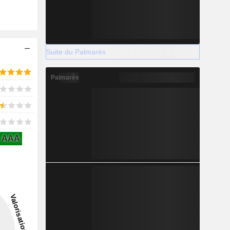
Suite du Palmarès
Palmarès
AAA