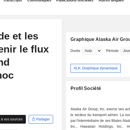
Transcripts
Communiqués
Publications officielles
Autres langues
de et les
Graphique Alaska Air Grou
nir le flux
Durée
Période
nd
ALK: Graphique dynamique
hoc
Profil Société
Alaska Air Group, Inc. exerce ses act
le secteur du transport aérien. La so
 à vos sources
Partager
par l'intermédiaire de ses filiales Alas
Inc., Hawaiian Holdings, Inc., H