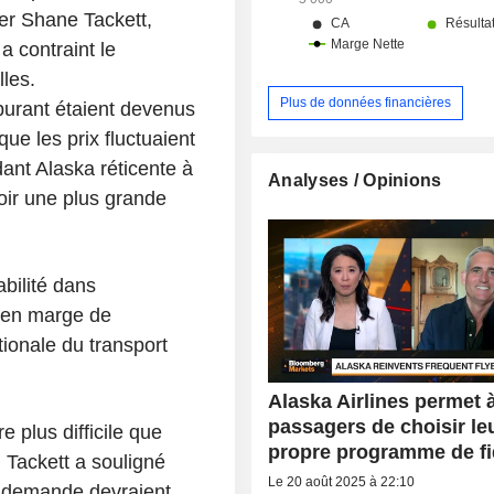
ier Shane Tackett,
a contraint le
lles.
Plus de données financières
burant étaient devenus
ue les prix fluctuaient
ant Alaska réticente à
Analyses / Opinions
voir une plus grande
bilité dans
t en marge de
tionale du transport
Alaska Airlines permet 
passagers de choisir le
 plus difficile que
propre programme de fi
. Tackett a souligné
Le 20 août 2025 à 22:10
la demande devraient