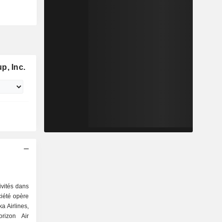
p, Inc.
ivités dans
ciété opère
ka Airlines,
orizon Air