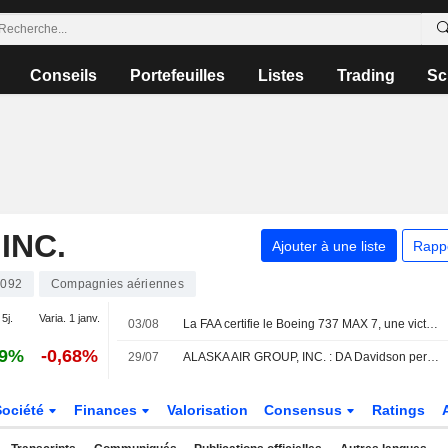
Conseils
Portefeuilles
Listes
Trading
Sc
INC.
Ajouter à une liste
Rapp
092
Compagnies aériennes
 5j.
Varia. 1 janv.
03/08
La FAA certifie le Boeing 737 MAX 7, une victoire pour l'avionneur américain
29%
-0,68%
29/07
ALASKA AIR GROUP, INC. : DA Davidson persiste à l'achat
Société
Finances
Valorisation
Consensus
Ratings