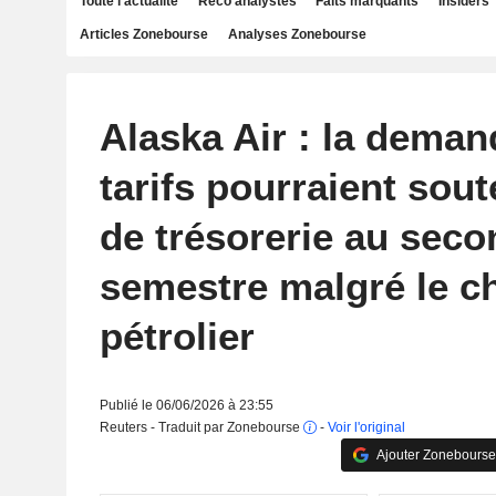
Toute l'actualité
Reco analystes
Faits marquants
Insiders
Articles Zonebourse
Analyses Zonebourse
Alaska Air : la deman
tarifs pourraient soute
de trésorerie au seco
semestre malgré le c
pétrolier
Publié le 06/06/2026 à 23:55
Reuters - Traduit par Zonebourse
-
Voir l'original
Ajouter Zonebourse