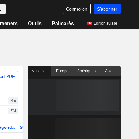
Connexion
S'abonner
reeners
Outils
Palmarès
Édition suisse
Indices
Europe
Amériques
Asie
ort PDF
RE
ZM
Agenda
Secteur
Dérivés
Fonds et ETFs