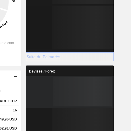
Suite du Palmarès
Devises / Forex
s
at
ACHETER
16
49,96
USD
62,91
USD