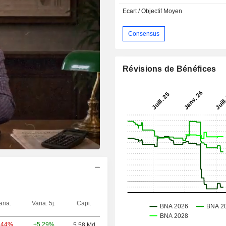
Ecart / Objectif Moyen
Consensus
Révisions de Bénéfices
aria.
Varia. 5j.
Capi.
+5,29%
,44%
5,58 Md