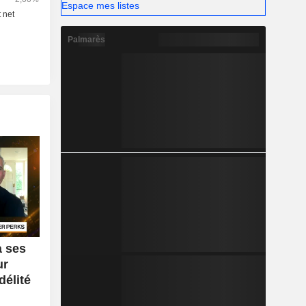
Espace mes listes
Palmarès
à ses
ur
délité