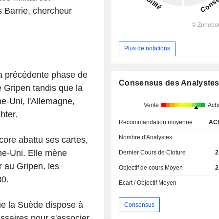
as Barrie, chercheur
Plus de notations
la précédente phase de
Consensus des Analyste
 Gripen tandis que la
e-Uni, l'Allemagne,
Vente
Ach
hter.
Recommandation moyenne
AC
Nombre d'Analystes
core abattu ses cartes,
me-Uni. Elle mène
Dernier Cours de Cloture
2
 au Gripen, les
Objectif de cours Moyen
2
30.
Ecart / Objectif Moyen
ue la Suède dispose à
Consensus
essaires pour s'associer