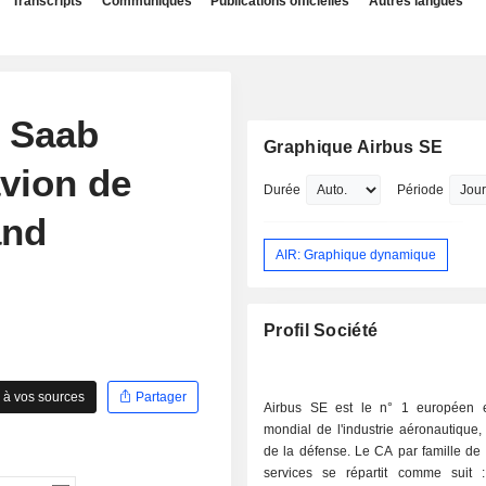
Transcripts
Communiqués
Publications officielles
Autres langues
s Saab
Graphique Airbus SE
avion de
Durée
Période
and
AIR: Graphique dynamique
Profil Société
 à vos sources
Partager
Airbus SE est le n° 1 européen 
mondial de l'industrie aéronautique, 
de la défense. Le CA par famille de 
services se répartit comme suit : - avio