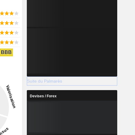
BBB
Suite du Palmarès
Devises / Forex