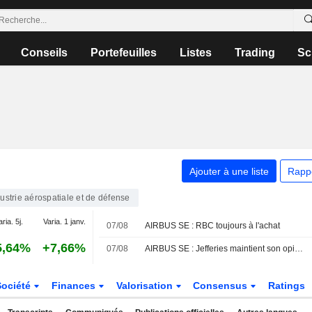
Conseils
Portefeuilles
Listes
Trading
Sc
Ajouter à une liste
Rapp
ustrie aérospatiale et de défense
aria. 5j.
Varia. 1 janv.
07/08
AIRBUS SE : RBC toujours à l'achat
5,64%
+7,66%
07/08
AIRBUS SE : Jefferies maintient son opinion neutre
Société
Finances
Valorisation
Consensus
Ratings