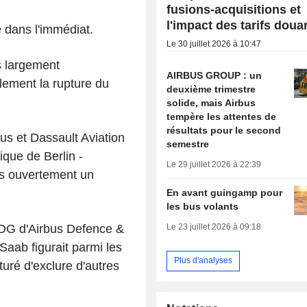
fusions-acquisitions et
l'impact des tarifs doua
 dans l'immédiat.
Le 30 juillet 2026 à 10:47
s largement
AIRBUS GROUP : un
llement la rupture du
deuxième trimestre
solide, mais Airbus
tempère les attentes de
résultats pour le second
us et Dassault Aviation
semestre
tique de Berlin -
Le 29 juillet 2026 à 22:39
us ouvertement un
En avant guingamp pour
les bus volants
Le 23 juillet 2026 à 09:18
PDG d'Airbus Defence &
aab figurait parmi les
Plus d'analyses
turé d'exclure d'autres