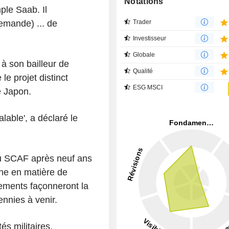
Notations
ple Saab. Il
lemande) ... de
Trader
Investisseur
Globale
 à son bailleur de
Qualité
le projet distinct
ESG MSCI
e Japon.
alable', a déclaré le
du SCAF après neuf ans
ne en matière de
nements façonneront la
nnies à venir.
tés militaires,