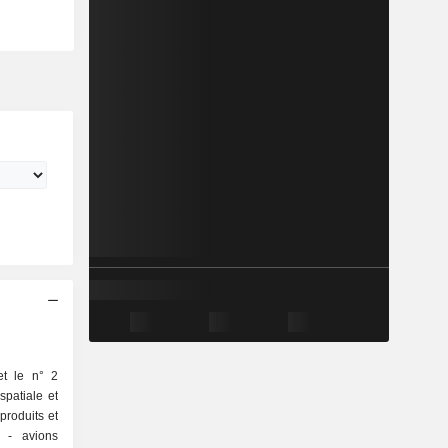
et le n° 2
spatiale et
produits et
ns