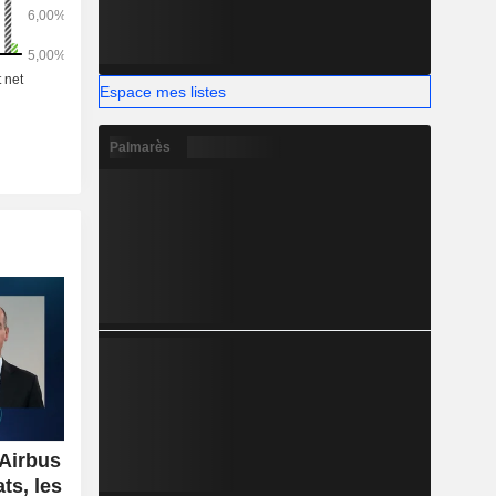
Espace mes listes
Palmarès
'Airbus
ts, les