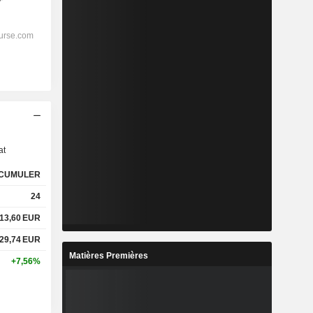
s
at
CUMULER
24
13,60
EUR
29,74
EUR
Matières Premières
+7,56%