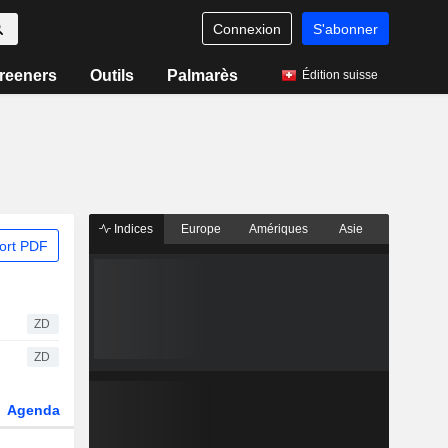
Connexion
S'abonner
reeners
Outils
Palmarès
Édition suisse
Indices
Europe
Amériques
Asie
ort PDF
ZD
ZD
Agenda
Secteur
Dérivés
Fonds et ETFs