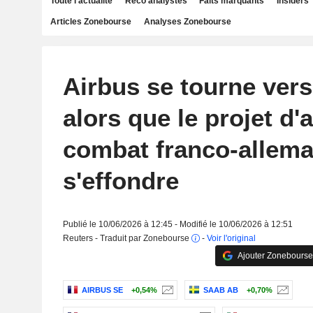
Toute l'actualité
Reco analystes
Faits marquants
Insiders
Articles Zonebourse
Analyses Zonebourse
Airbus se tourne ver
alors que le projet d'
combat franco-allem
s'effondre
Publié le 10/06/2026 à 12:45 - Modifié le 10/06/2026 à 12:51
Reuters - Traduit par Zonebourse
-
Voir l'original
Ajouter Zonebourse
AIRBUS SE
+0,54%
SAAB AB
+0,70%