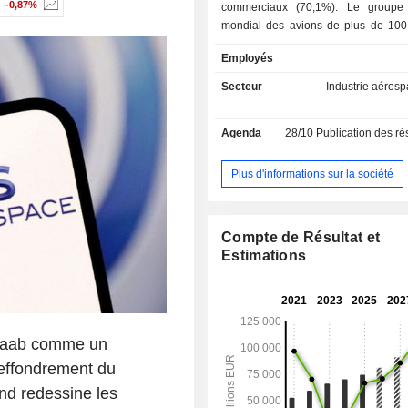
-0,87%
commerciaux (70,1%). Le groupe
mondial des avions de plus de 100 
systèmes de défense et aérospatiaux
Employés
avions militaires (notamment 
transport, de surveillance maritime
Secteur
Industrie aérosp
anti-sous-marins et de ravitailleme
équipements spatiaux (lanceurs 
Agenda
28/10
Publication des résultat
satellites d'observation et de comm
appareils à turbopropulseurs, etc.), 
défense et de sécurité (systèmes de
Plus d'informations sur la société
systèmes électronique
télécommunications, etc.). Airbus 
également des services de forma
Compte de Résultat et
maintenance des avions ; - hélicoptères civils et
Estimations
militaires (11,7%). La répartition géographique
du CA est la suivante : Europe (40,
Pacifique (28%), Amérique du Nor
Moyen-Orient (9%), Amérique latine
autres (1,8%).
 Saab comme un
l'effondrement du
nd redessine les