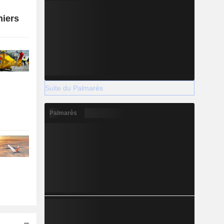
niers
Suite du Palmarès
Palmarès