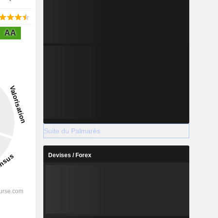
-
AA
Suite du Palmarès
Devises / Forex