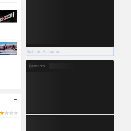
Suite du Palmarès
Palmarès
-