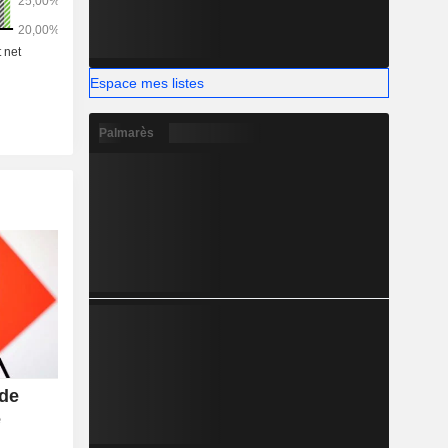
Espace mes listes
Palmarès
 de
e