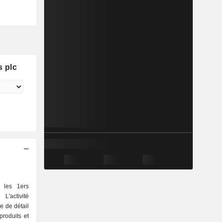
 plc
 les 1ers
'activité
produits et