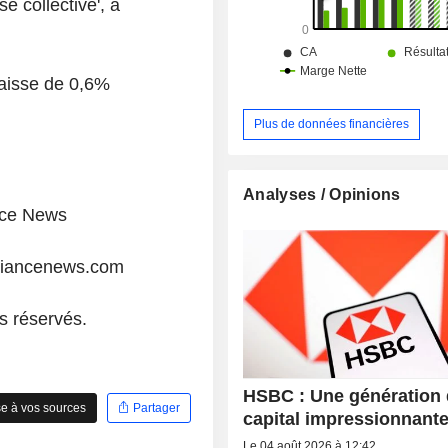
e collective', a
baisse de 0,6%
Plus de données financières
Analyses / Opinions
ance News
liancenews.com
s réservés.
HSBC : Une génération
e à vos sources
Partager
capital impressionnant
Le 04 août 2026 à 12:42