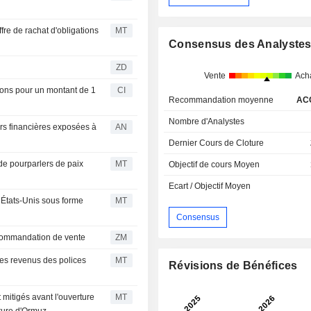
fre de rachat d'obligations
MT
Consensus des Analyste
ZD
Vente
Ach
ons pour un montant de 1
CI
Recommandation moyenne
AC
Nombre d'Analystes
rs financières exposées à
AN
Dernier Cours de Cloture
de pourparlers de paix
MT
Objectif de cours Moyen
Ecart / Objectif Moyen
États-Unis sous forme
MT
Consensus
ur une recommandation de vente
ZM
les revenus des polices
MT
Révisions de Bénéfices
 mitigés avant l'ouverture
MT
rture d'Ormuz