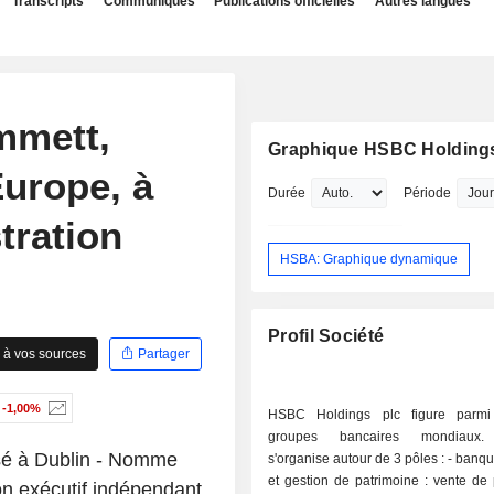
Transcripts
Communiqués
Publications officielles
Autres langues
mett,
Graphique HSBC Holdings
urope, à
Durée
Période
tration
HSBA: Graphique dynamique
Profil Société
 à vos sources
Partager
-1,00%
HSBC Holdings plc figure parmi
groupes bancaires mondiaux. L
sé à Dublin - Nomme
s'organise autour de 3 pôles : - banque de détail
et gestion de patrimoine : vente de 
n exécutif indépendant