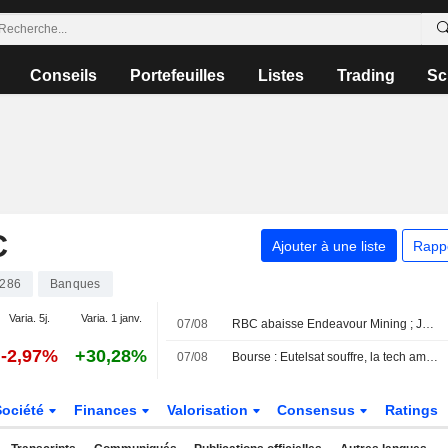
Conseils
Portefeuilles
Listes
Trading
Sc
C
Ajouter à une liste
Rapp
286
Banques
Varia. 5j.
Varia. 1 janv.
07/08
RBC abaisse Endeavour Mining ; JPM relève easyJet
-2,97%
+30,28%
07/08
Bourse : Eutelsat souffre, la tech américaine s'offre un baroud d'honneur nocturne
Société
Finances
Valorisation
Consensus
Ratings