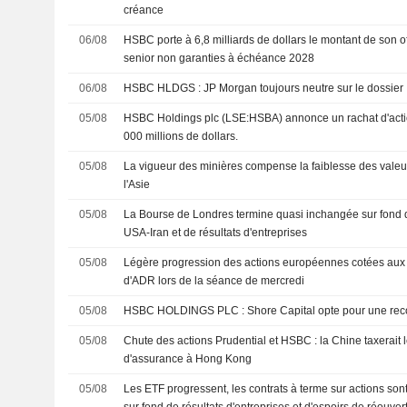
créance
06/08
HSBC porte à 6,8 milliards de dollars le montant de son of
senior non garanties à échéance 2028
06/08
HSBC HLDGS : JP Morgan toujours neutre sur le dossier
05/08
HSBC Holdings plc (LSE:HSBA) annonce un rachat d'acti
000 millions de dollars.
05/08
La vigueur des minières compense la faiblesse des valeu
l'Asie
05/08
La Bourse de Londres termine quasi inchangée sur fond 
USA-Iran et de résultats d'entreprises
05/08
Légère progression des actions européennes cotées aux 
d'ADR lors de la séance de mercredi
05/08
HSBC HOLDINGS PLC : Shore Capital opte po
05/08
Chute des actions Prudential et HSBC : la Chine taxerait 
d'assurance à Hong Kong
05/08
Les ETF progressent, les contrats à terme sur actions sont
sur fond de résultats d'entreprises et d'espoirs de réouve