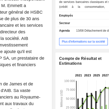
de services bancaires classiques et 
e M. Emmett a
(crédit à la consommation, cré
cteur général de HSBC
affacturage, gestion de cartes privativ
Employés
gestion de patrimoine ; - banque commerciale ; -
se de plus de 30 ans
banque d'investissement, de finance
Secteur
ancaire et les services
marché : intermédiation financière, in
Agenda
13/08
Détachement de dividend
directeur des
sur les marchés de taux, de cha
matières premières, conseil en
la société. AIB
acquisitions, opérations sur action
Plus d'informations sur la société
'investissement
investissement, financements spéc
structurés, etc. A fin 2025, le groupe gère 1
 ajoute qu'il est
654,9 MdsUSD d'encours de dépôt
 SA, un prestataire de
Compte de Résultat et
MdsUSD d'encours de crédits.
Estimations
ques et financiers
n de James et de
n d'AIB. Sa vaste
inanciers au Royaume-
ent aux travaux du