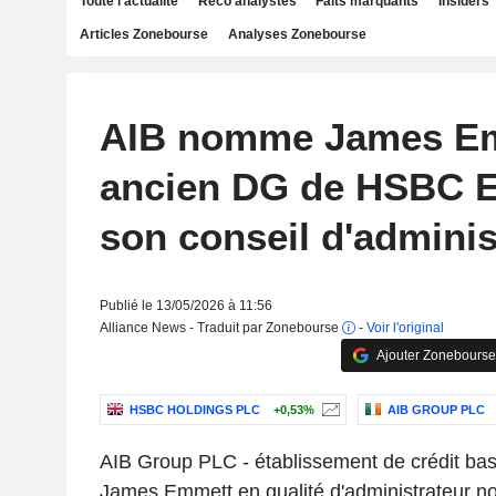
Toute l'actualité
Reco analystes
Faits marquants
Insiders
Articles Zonebourse
Analyses Zonebourse
AIB nomme James Em
ancien DG de HSBC E
son conseil d'adminis
Publié le 13/05/2026 à 11:56
Alliance News - Traduit par Zonebourse
-
Voir l'original
Ajouter Zonebourse
HSBC HOLDINGS PLC
+0,53%
AIB GROUP PLC
AIB Group PLC - établissement de crédit ba
James Emmett en qualité d'administrateur no