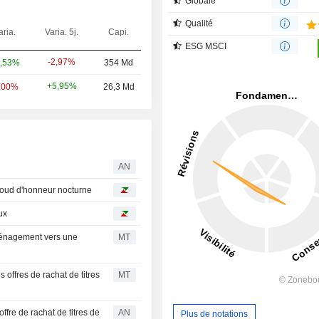
Globale
Qualité
aria.
Varia. 5j.
Capi.
ESG MSCI
-2,97%
,53%
354 Md
+5,95%
,00%
26,3 Md
AN
baroud d'honneur nocturne
ux
ménagement vers une
MT
offres de rachat de titres
MT
ffre de rachat de titres de
AN
Plus de notations