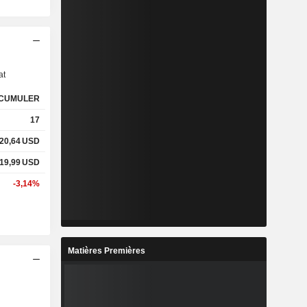
s
at
CUMULER
17
20,64
USD
19,99
USD
-3,14%
Matières Premières