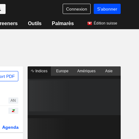
Connexion
S'abonner
reeners
Outils
Palmarès
Édition suisse
Indices
Europe
Amériques
Asie
ort PDF
AN
Agenda
Secteur
Dérivés
Fonds et ETFs