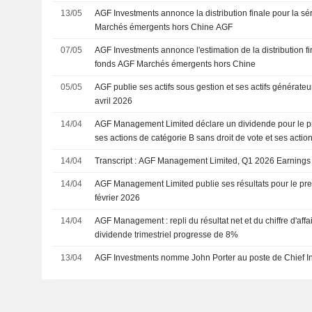
13/05
AGF Investments annonce la distribution finale pour la s
Marchés émergents hors Chine AGF
07/05
AGF Investments annonce l'estimation de la distribution fi
fonds AGF Marchés émergents hors Chine
05/05
AGF publie ses actifs sous gestion et ses actifs générat
avril 2026
14/04
AGF Management Limited déclare un dividende pour le pr
ses actions de catégorie B sans droit de vote et ses actio
A avec droit de vote, payable le 30 avril 2026
14/04
Transcript : AGF Management Limited, Q1 2026 Earnings 
14/04
AGF Management Limited publie ses résultats pour le prem
février 2026
14/04
AGF Management : repli du résultat net et du chiffre d'affai
dividende trimestriel progresse de 8%
13/04
AGF Investments nomme John Porter au poste de Chief In