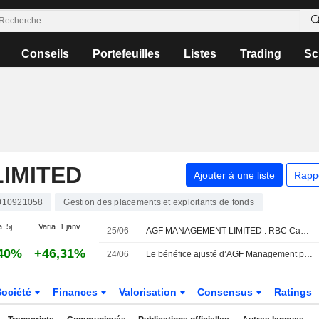
Conseils
Portefeuilles
Listes
Trading
Sc
IMITED
Ajouter à une liste
Rapp
010921058
Gestion des placements et exploitants de fonds
. 5j.
Varia. 1 janv.
25/06
AGF MANAGEMENT LIMITED : RBC Capital Markets reste à l'achat
40%
+46,31%
24/06
Le bénéfice ajusté d’AGF Management progresse au T2 de l’exercice ; un dividende de 0,135 $ CA est annoncé
Société
Finances
Valorisation
Consensus
Ratings