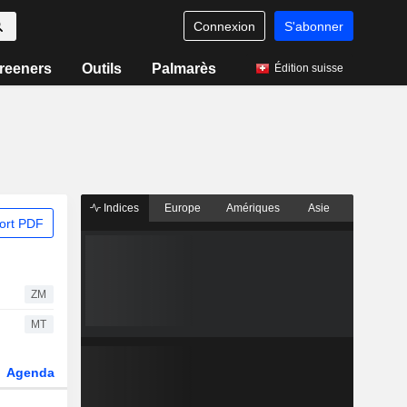
Connexion
S'abonner
reeners
Outils
Palmarès
Édition suisse
Indices
Europe
Amériques
Asie
ort PDF
ZM
MT
Agenda
Secteur
Dérivés