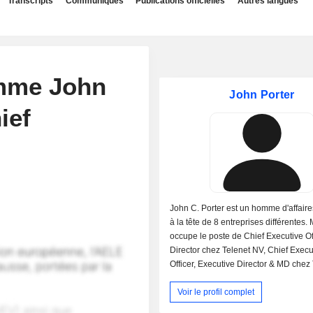
Transcripts
Communiqués
Publications officielles
Autres langues
mme John
John Porter
ief
John C. Porter est un homme d'affaire
à la tête de 8 entreprises différentes. 
occupe le poste de Chief Executive Of
Director chez Telenet NV, Chief Execu
Officer, Executive Director & MD chez
Group Holding NV et Chief Executive 
Voir le profil complet
Director chez Telenet Group NV. Dans
M. Porter a occupé les fonctions de p