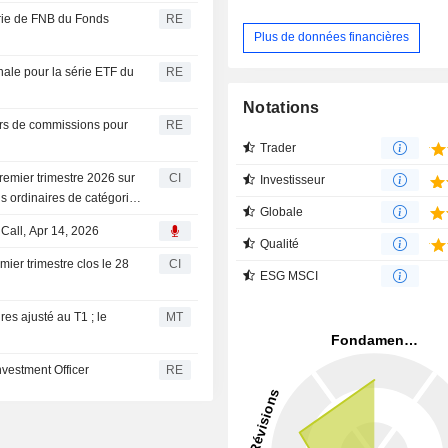
érie de FNB du Fonds
RE
Plus de données financières
nale pour la série ETF du
RE
Notations
eurs de commissions pour
RE
Trader
emier trimestre 2026 sur
CI
Investisseur
ns ordinaires de catégorie
Globale
Call, Apr 14, 2026
Qualité
ier trimestre clos le 28
CI
ESG MSCI
res ajusté au T1 ; le
MT
vestment Officer
RE