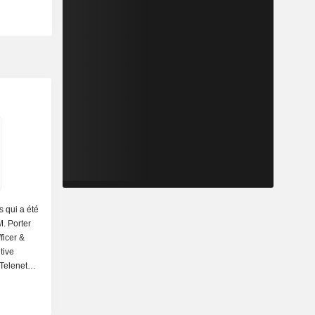
s qui a été
M. Porter
ficer &
tive
 Telenet
Officer &
 le passé,
résident