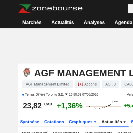
Marchés
Actualités
Analyses
Agenda
AGF MANAGEMENT L
AGF Management Limited
Actions
AGF.B
CA0
Temps Différé
Toronto S.E.
16:50:39 07/08/2026
Varia
23,82
+1,36%
CAD
+5,
Synthèse
Cotations
Graphiques
Actualités