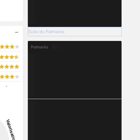
Suite du Palmarès
Palmarès
-