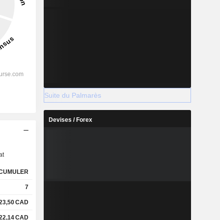
Suite du Palmarès
Devises / Forex
s
at
CUMULER
7
23,50
CAD
22,14
CAD