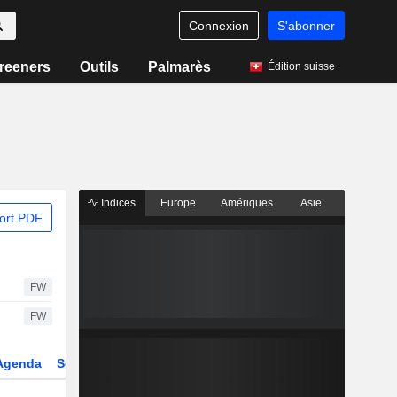
Connexion
S'abonner
reeners
Outils
Palmarès
Édition suisse
Indices
Europe
Amériques
Asie
ort PDF
FW
FW
Agenda
Secteur
Dérivés