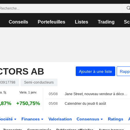
Conseils
Portefeuilles
Listes
Trading
Sc
CTORS AB
Ajouter à une liste
Rapp
03917798
Semi-conducteurs
a. 5j.
Varia. 1 janv.
05/08
Jane Street, nouveau vendeur à découvert déclaré chez Sivers Semiconductors
,87%
+750,75%
05/08
Calendrier du jeudi 6 août
Société
Finances
Valorisation
Consensus
Ratings