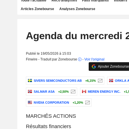
Toute l'actualité
Reco analystes
Faits marquants
Insiders
Articles Zonebourse
Analyses Zonebourse
Agenda du mercredi 
Publié le 19/05/2026 à 15:03
Finwire - Traduit par Zonebourse
-
Voir l'original
Ajouter Zonebourse
SIVERS SEMICONDUCTORS AB
+6,15%
ORKLA 
SALMAR ASA
+2,50%
MEREN ENERGY INC.
+1,
NVIDIA CORPORATION
+1,20%
MARCHÉS ACTIONS
Résultats financiers