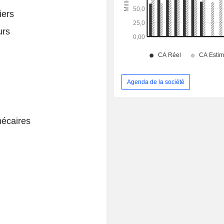
iers
urs
Agenda de la société
hécaires