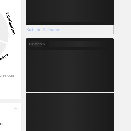
Suite du Palmarès
Palmarès
s
at