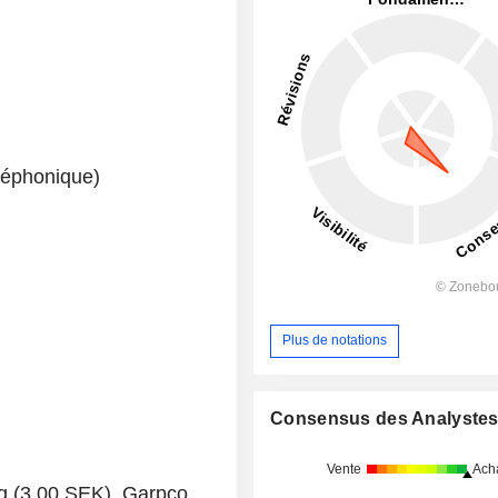
léphonique)
Plus de notations
Consensus des Analyste
Vente
Ach
rg (3,00 SEK), Garpco