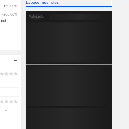
Espace mes listes
Palmarès
-
-
-