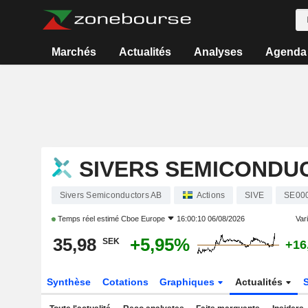
Marchés
Actualités
Analyses
Agenda
SIVERS SEMICONDU
Sivers Semiconductors AB
Actions
SIVE
SE00
Temps réel estimé
Cboe Europe
16:00:10 06/08/2026
Vari
35,98
+5,95%
SEK
+16
Synthèse
Cotations
Graphiques
Actualités