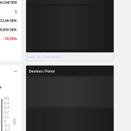
ACHETER
1
33,96
SEK
9,950
SEK
-70,70%
Suite du Palmarès
Devises / Forex