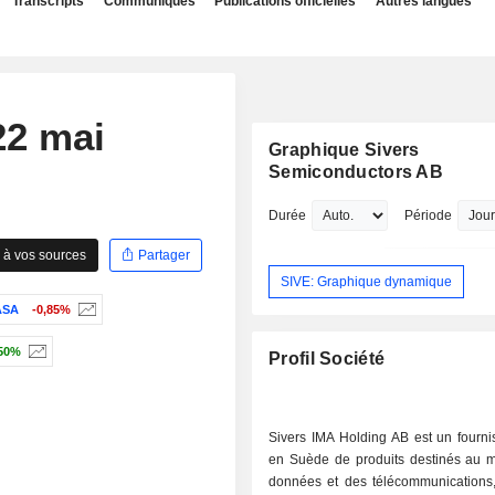
Transcripts
Communiqués
Publications officielles
Autres langues
22 mai
Graphique Sivers
Semiconductors AB
Durée
Période
 à vos sources
Partager
SIVE: Graphique dynamique
ASA
-0,85%
50%
Profil Société
Sivers IMA Holding AB est un fourni
en Suède de produits destinés au 
données et des télécommunications,