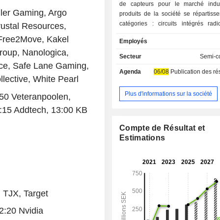
de capteurs pour le marché indus
ler Gaming, Argo
produits de la société se répartisse
catégories : circuits intégrés radi
rustal Resources,
(RFIC), modules radiofréquenc
 Free2Move, Kakel
Employés
émetteurs-récepteurs ; capteurs rada
roup, Nanologica,
de signaux. Ces produits relèvent d
Secteur
Semi-c
d'activité « Sans fil » et « Fibre op
nce, Safe Lane Gaming,
Agenda
06/08
Publication des résultat
société exerce ses activités par l’in
lective, White Pearl
de ses filiales en propriété exclusive
et CST Global, qui développent, fab
Plus d'informations sur la société
:50 Veteranpoolen,
commercialisent des puces, des c
8:15 Addtech, 13:00 KB
des modules et des sous-systèmes
basés sur une technologie propriétai
Compte de Résultat et
conducteurs dans les domaines d
Estimations
ondes, des ondes millimétriques et
conducteurs optiques. La société est
l’échelle mondiale.
 TJX, Target
2:20 Nvidia