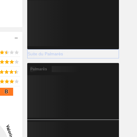
Suite du Palmarès
Palmarès
B