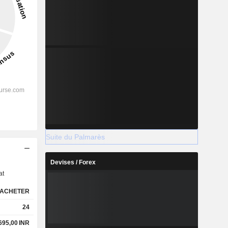
Suite du Palmarès
s
Devises / Forex
at
ACHETER
24
 695,00
INR