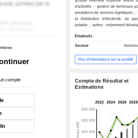
groupe diversifié organisé autour 
d'activités : - gestion de terminaux portuaires ; -
prestations de services logistiques ; - production
et distribution d'électricité, de g
potable ; - autres : notamment développement et
construction d'infrastructures et pre
Employés
transport aérien. La totalité du CA est réalisée
en Inde.
Secteur
Services
membres
Plus d'informations sur la société
ontinuer
 un compte
Compte de Résultat et
Estimations
le
e
dIn