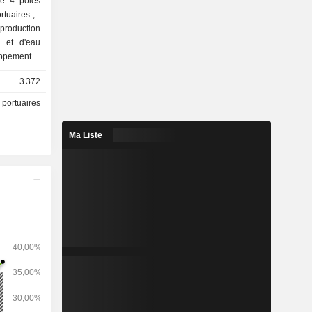
de 4 pôles
az et d'eau
stations de
3 372
 portuaires
Ma Liste