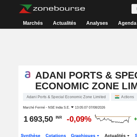
Marchés
Actualités
Analyses
Agenda
ADANI PORTS & SPE
ECONOMIC ZONE LI
Adani Ports & Special Economic Zone Limited
Actions
Marché Fermé -
NSE India S.E.
13:05:07 07/08/2026
1 693,50
-0,09%
INR
+
Synthèse
Cotations
Graphiques
Actualités