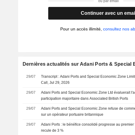
ou par email
Continuer avec un emai
Pour un accès illimité,
consultez nos 
Dernières actualités sur Adani Ports & Specia
29/07
Transcript : Adani Ports and Special Economic Zone Limi
Call, Jul 29, 2026
29/07
Adani Ports and Special Economic Zone Ltd évaluerait l'a
participation majoritaire dans Associated British Ports
29/07
Adani Ports and Special Economic Zone refuse de commen
sur un opérateur portuaire britannique
29/07
Adani Ports : le bénéfice consolidé progresse au premier tri
recule de 3 %