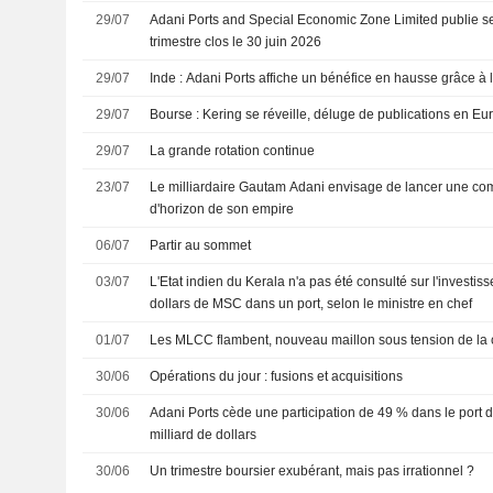
29/07
Adani Ports and Special Economic Zone Limited publie ses
trimestre clos le 30 juin 2026
29/07
Inde : Adani Ports affiche un bénéfice en hausse grâce à
29/07
Bourse : Kering se réveille, déluge de publications en Eu
29/07
La grande rotation continue
23/07
Le milliardaire Gautam Adani envisage de lancer une com
d'horizon de son empire
06/07
Partir au sommet
03/07
L'Etat indien du Kerala n'a pas été consulté sur l'investis
dollars de MSC dans un port, selon le ministre en chef
01/07
Les MLCC flambent, nouveau maillon sous tension de la 
30/06
Opérations du jour : fusions et acquisitions
30/06
Adani Ports cède une participation de 49 % dans le port 
milliard de dollars
30/06
Un trimestre boursier exubérant, mais pas irrationnel ?