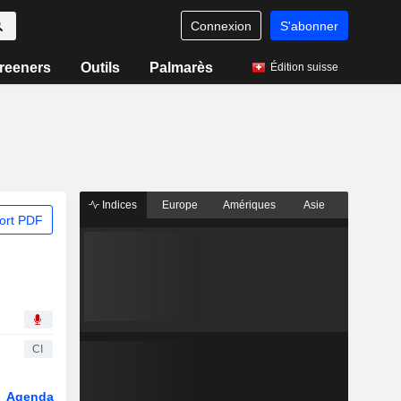
Connexion
S'abonner
reeners
Outils
Palmarès
Édition suisse
Indices
Europe
Amériques
Asie
ort PDF
CI
Agenda
Secteur
Dérivés
Fonds et ETFs