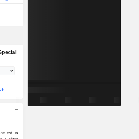
Special
ue
one est un