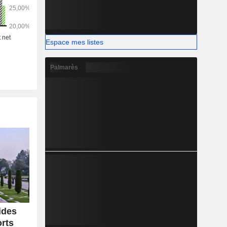
Espace mes listes
Palmarès
ides
orts