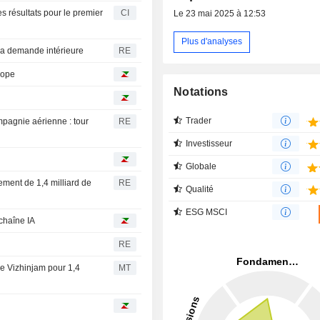
 résultats pour le premier
CI
Le 23 mai 2025 à 12:53
Plus d'analyses
 la demande intérieure
RE
rope
Notations
Trader
pagnie aérienne : tour
RE
Investisseur
Globale
sement de 1,4 milliard de
RE
Qualité
ESG MSCI
chaîne IA
RE
de Vizhinjam pour 1,4
MT