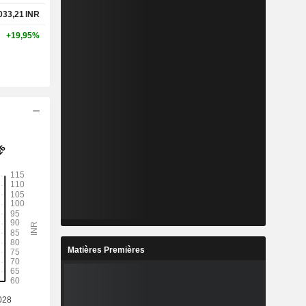
 033,21
INR
+19,95%
Matières Premières