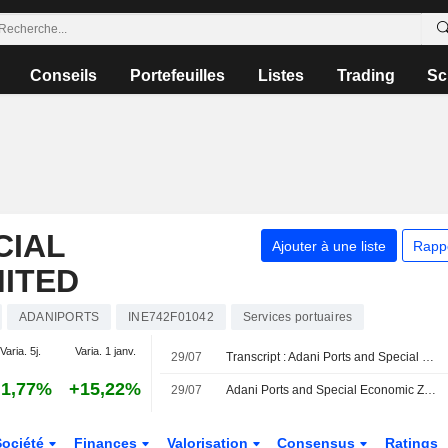
Conseils
Portefeuilles
Listes
Trading
Sc
CIAL
Ajouter à une liste
Rapp
MITED
ADANIPORTS
INE742F01042
Services portuaires
Varia. 5j.
Varia. 1 janv.
29/07
Transcript : Adani Ports and Special Economic Zone Limited, Q1 2027 Earnings Call, Jul 29, 2026
1,77%
+15,22%
29/07
Adani Ports and Special Economic Zone Ltd évaluerait l'acquisition d'une participation majoritaire dans Associated British Ports
Société
Finances
Valorisation
Consensus
Ratings