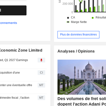
l
abonnements
Plus de données financières
l Economic Zone Limited
Analyses / Opinions
ted, Q1 2027 Earnings
cquisition d'une
CI
ter une éventuelle offre
MT
mestre fiscal ; l'action
MT
Des volumes de fret sol
dopent l'action Adani P