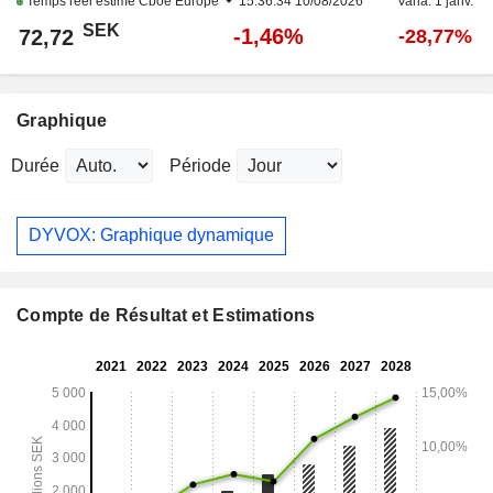
Temps réel estimé
Cboe Europe
15:36:34 10/08/2026
Varia. 1 janv.
SEK
-1,46%
72,72
-28,77%
Graphique
Durée
Période
DYVOX: Graphique dynamique
Compte de Résultat et Estimations