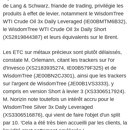
de Lang & Schwarz, friande de trading, privilégie les
produits à effet de levier, notamment le WisdomTree
WTI Crude Oil 3x Daily Leveraged (IE00BMTM6B32),
le WisdomTree WTI Crude Oil 3x Daily Short
(XS2819844387) et leurs équivalents sur le Brent.
Les ETC sur métaux précieux sont plutôt délaissés,
constate M. Orlemann, citant les trackers sur l'or
d'Invesco (XS2183935274, IE00B579F325) et de
WisdomTree (JE00BN2CJ301), ainsi que les trackers
sur l'argent de WisdomTree (JE00B1VS3333), y
compris en version Short à levier 3 (XS3306517924).
M. Norizin note toutefois un intérêt accru pour le
WisdomTree Silver 3x Daily Leveraged
(XS3306516876), qui vient de faire l'objet d'un split
par 10. 'Cela a été très bien accueilli par les clients, la