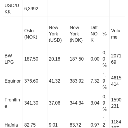
USD/D
6,3992
KK
New
New
Diff
Oslo
Volu
York
York
NO
%
(NOK)
me
(USD)
(NOK)
K
0,
BW
2071
187,50
20,18
187,50
0,00
0
LPG
69
%
1,
4615
Equinor
376,60
41,32
383,92
7,32
9
414
%
0,
Frontlin
1590
341,30
37,06
344,34
3,04
9
e
231
%
1,
1184
Hafnia
82,75
9,01
83,72
0,97
2