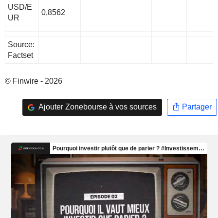
USD/E
0,8562
UR
Source:
Factset
© Finwire - 2026
Ajouter Zonebourse à vos sources
Partager