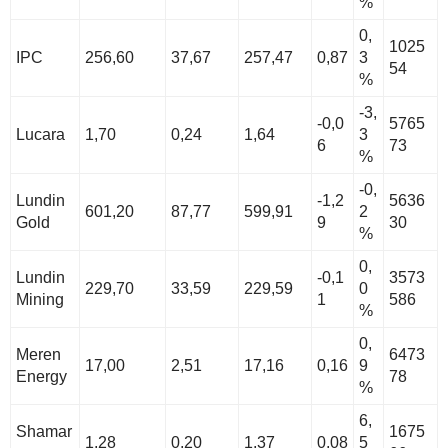
%
0,
1025
IPC
256,60
37,67
257,47
0,87
3
54
%
-3,
-0,0
5765
Lucara
1,70
0,24
1,64
3
6
73
%
-0,
Lundin
-1,2
5636
601,20
87,77
599,91
2
Gold
9
30
%
0,
Lundin
-0,1
3573
229,70
33,59
229,59
0
Mining
1
586
%
0,
Meren
6473
17,00
2,51
17,16
0,16
9
Energy
78
%
6,
Shamar
1675
1,28
0,20
1,37
0,08
5