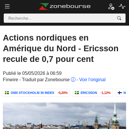
Actions nordiques en
Amérique du Nord - Ericsson
recule de 0,7 pour cent
Publié le 05/05/2026 à 06:59
Finwire - Traduit par Zonebourse
-
Voir l'original
OMX STOCKHOLM 30 INDEX
-0,20%
ERICSSON
-1,12%
NO