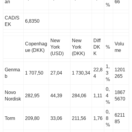
an
66
%
CAD/S
6,8350
EK
New
New
Diff
Copenhag
Volu
York
York
DK
%
ue (DKK)
me
(USD)
(DKK)
K
1,
Genma
22,8
1201
1 707,50
27,04
1 730,34
3
b
4
265
%
0,
Novo
1867
282,95
44,39
284,06
1,11
4
Nordisk
5670
%
0,
6211
Torm
209,80
33,06
211,56
1,76
8
85
%