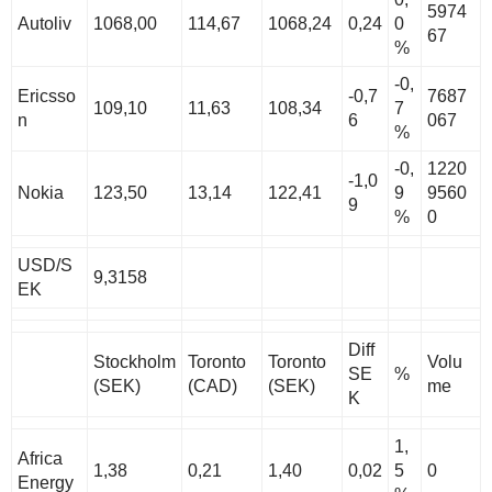
5974
Autoliv
1068,00
114,67
1068,24
0,24
0
67
%
-0,
Ericsso
-0,7
7687
109,10
11,63
108,34
7
n
6
067
%
-0,
1220
-1,0
Nokia
123,50
13,14
122,41
9
9560
9
%
0
USD/S
9,3158
EK
Diff
Stockholm
Toronto
Toronto
Volu
SE
%
(SEK)
(CAD)
(SEK)
me
K
1,
Africa
1,38
0,21
1,40
0,02
5
0
Energy