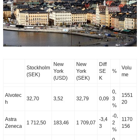
New
New
Diff
Stockholm
Volu
York
York
SE
%
(SEK)
me
(USD)
(SEK)
K
0,
Alvotec
1551
32,70
3,52
32,79
0,09
3
h
20
%
-0,
Astra
-3,4
1170
1 712,50
183,46
1 709,07
2
Zeneca
3
156
%
0,