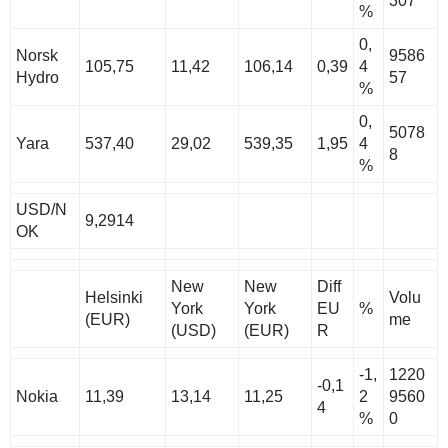
307
%
0,
Norsk
9586
105,75
11,42
106,14
0,39
4
Hydro
57
%
0,
5078
Yara
537,40
29,02
539,35
1,95
4
8
%
USD/N
9,2914
OK
New
New
Diff
Helsinki
Volu
York
York
EU
%
(EUR)
me
(USD)
(EUR)
R
-1,
1220
-0,1
Nokia
11,39
13,14
11,25
2
9560
4
%
0