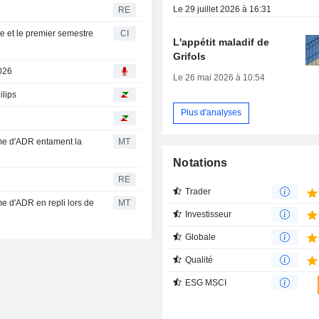
Le 29 juillet 2026 à 16:31
RE
re et le premier semestre
CI
L'appétit maladif de
Grifols
2026
Le 26 mai 2026 à 10:54
ilips
Plus d'analyses
me d'ADR entament la
MT
Notations
RE
Trader
e d'ADR en repli lors de
MT
Investisseur
Globale
Qualité
ESG MSCI