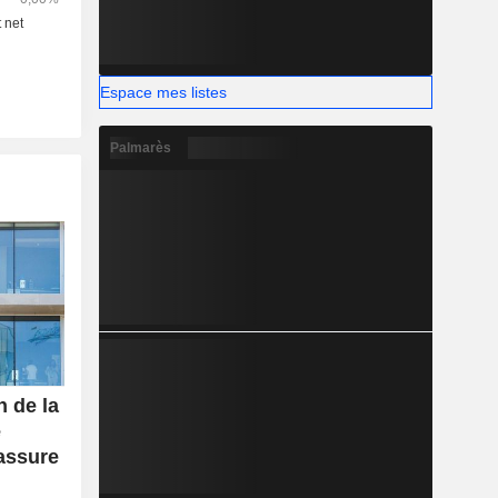
Espace mes listes
Palmarès
n de la
e
rassure