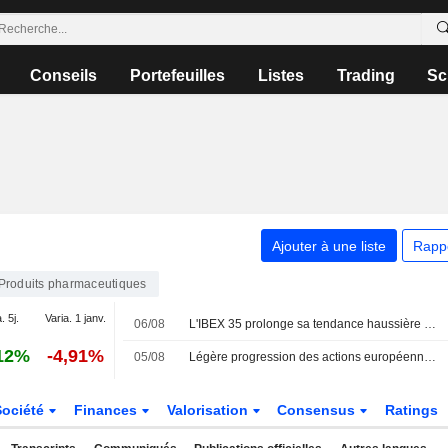
Conseils
Portefeuilles
Listes
Trading
Sc
Ajouter à une liste
Rapp
Produits pharmaceutiques
. 5j.
Varia. 1 janv.
06/08
L'IBEX 35 prolonge sa tendance haussière dans l'espoir d'un accord entre les États-Unis et l'Iran
12%
-4,91%
05/08
Légère progression des actions européennes cotées aux États-Unis sous forme d'ADR lors de la séance de mercredi
Société
Finances
Valorisation
Consensus
Ratings