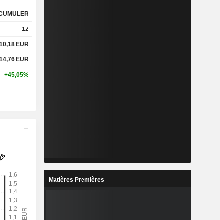
CUMULER
12
10,18
EUR
14,76
EUR
+45,05%
Matières Premières