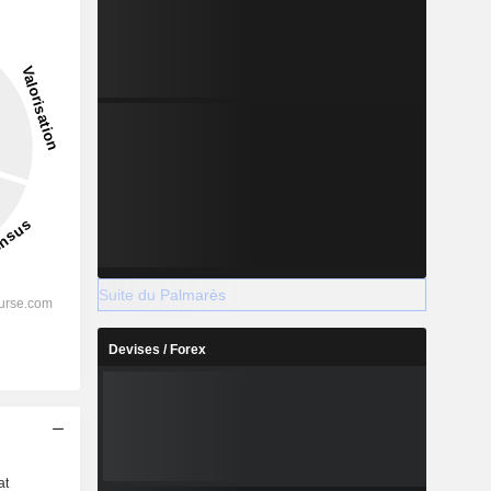
Suite du Palmarès
Devises / Forex
s
at