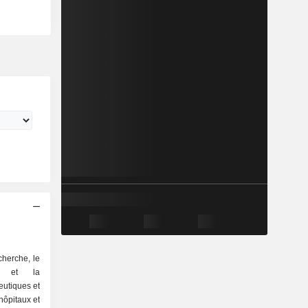
echerche, le
on et la
eutiques et
hôpitaux et