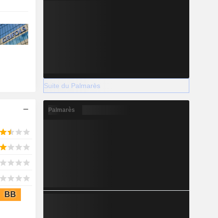
Suite du Palmarès
Palmarès
BB