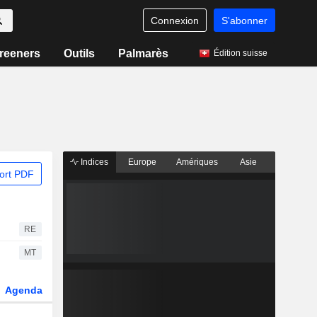
Connexion
S'abonner
reeners
Outils
Palmarès
Édition suisse
Indices
Europe
Amériques
Asie
ort PDF
RE
MT
Agenda
Secteur
Dérivés
Fonds et ETFs