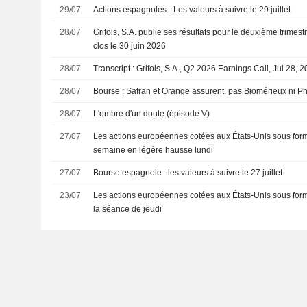
29/07
Actions espagnoles - Les valeurs à suivre le 29 juillet
28/07
Grifols, S.A. publie ses résultats pour le deuxième trimest
clos le 30 juin 2026
28/07
Transcript : Grifols, S.A., Q2 2026 Earnings Call, Jul 28, 
28/07
Bourse : Safran et Orange assurent, pas Biomérieux ni Ph
28/07
L'ombre d'un doute (épisode V)
27/07
Les actions européennes cotées aux États-Unis sous for
semaine en légère hausse lundi
27/07
Bourse espagnole : les valeurs à suivre le 27 juillet
23/07
Les actions européennes cotées aux États-Unis sous form
la séance de jeudi