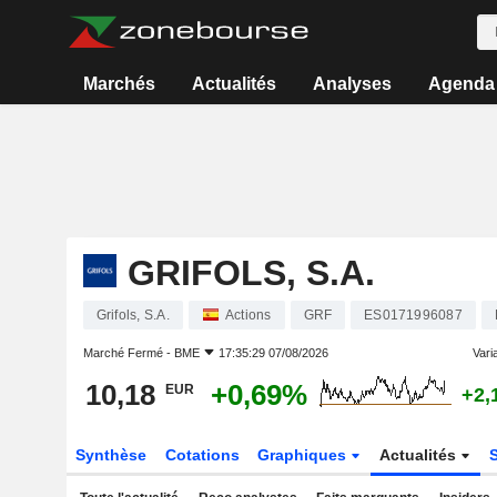
Marchés
Actualités
Analyses
Agenda
GRIFOLS, S.A.
Grifols, S.A.
Actions
GRF
ES0171996087
Marché Fermé -
BME
17:35:29 07/08/2026
Varia
10,18
+0,69%
EUR
+2,
Synthèse
Cotations
Graphiques
Actualités