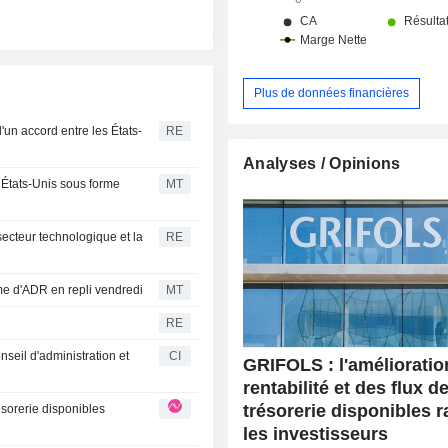
Plus de données financières
un accord entre les États-
RE
Analyses / Opinions
États-Unis sous forme
MT
 secteur technologique et la
RE
me d'ADR en repli vendredi
MT
RE
seil d'administration et
CI
GRIFOLS : l'amélioratio
rentabilité et des flux d
trésorerie disponibles 
les investisseurs