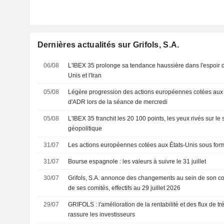
Dernières actualités sur Grifols, S.A.
06/08
L'IBEX 35 prolonge sa tendance haussière dans l'espoir d'
Unis et l'Iran
05/08
Légère progression des actions européennes cotées aux 
d'ADR lors de la séance de mercredi
05/08
L'IBEX 35 franchit les 20 100 points, les yeux rivés sur le
géopolitique
31/07
Les actions européennes cotées aux États-Unis sous for
31/07
Bourse espagnole : les valeurs à suivre le 31 juillet
30/07
Grifols, S.A. annonce des changements au sein de son con
de ses comités, effectifs au 29 juillet 2026
29/07
GRIFOLS : l'amélioration de la rentabilité et des flux de trésorerie disponibles
rassure les investisseurs