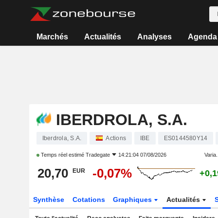
Marchés
Actualités
Analyses
Agenda
IBERDROLA, S.A.
Iberdrola, S.A.
Actions
IBE
ES0144580Y14
Temps réel estimé
Tradegate
14:21:04 07/08/2026
Varia.
20,70
-0,07%
EUR
+0,
Synthèse
Cotations
Graphiques
Actualités