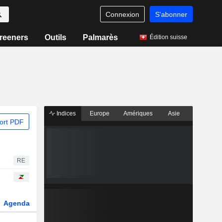
Connexion
S'abonner
reeners
Outils
Palmarès
Édition suisse
Indices
Europe
Amériques
Asie
ort PDF
RE
Agenda
Secteur
Dérivés
Fonds et ETFs