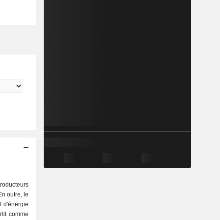
producteurs
En outre, le
l d'énergie
artit comme