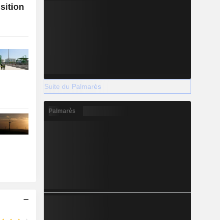
sition
Suite du Palmarès
Palmarès