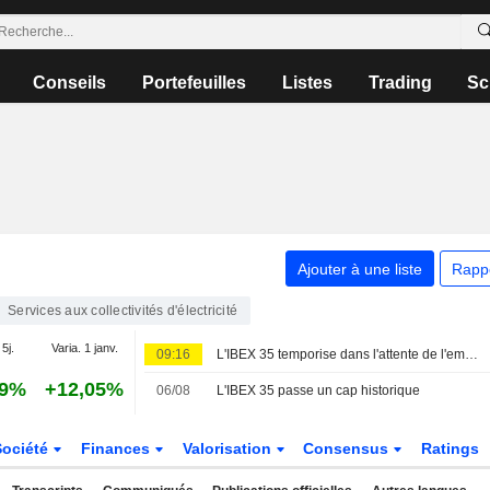
Conseils
Portefeuilles
Listes
Trading
Sc
Ajouter à une liste
Rapp
Services aux collectivités d'électricité
 5j.
Varia. 1 janv.
09:16
L'IBEX 35 temporise dans l'attente de l'emploi américain, tout en restant sur une tendance hebdomadaire positive
19%
+12,05%
06/08
L'IBEX 35 passe un cap historique
Société
Finances
Valorisation
Consensus
Ratings