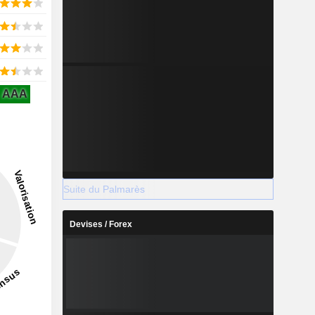
AAA
Suite du Palmarès
Devises / Forex