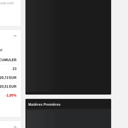
s
at
CUMULER
23
20,72
EUR
20,51
EUR
-1,00%
Matières Premières