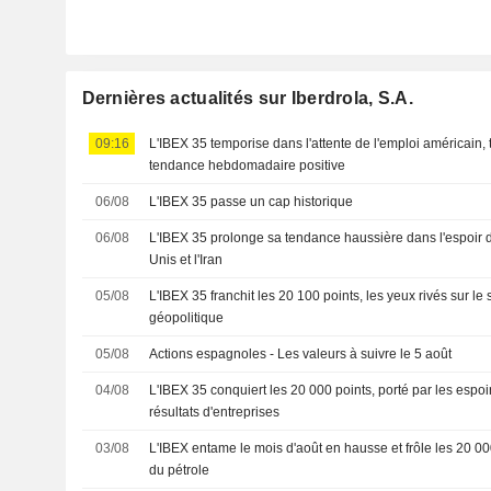
Dernières actualités sur Iberdrola, S.A.
09:16
L'IBEX 35 temporise dans l'attente de l'emploi américain, 
tendance hebdomadaire positive
06/08
L'IBEX 35 passe un cap historique
06/08
L'IBEX 35 prolonge sa tendance haussière dans l'espoir d'
Unis et l'Iran
05/08
L'IBEX 35 franchit les 20 100 points, les yeux rivés sur le
géopolitique
05/08
Actions espagnoles - Les valeurs à suivre le 5 août
04/08
L'IBEX 35 conquiert les 20 000 points, porté par les espoi
résultats d'entreprises
03/08
L'IBEX entame le mois d'août en hausse et frôle les 20 000 
du pétrole