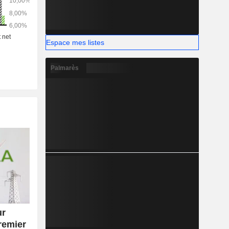
Espace mes listes
Palmarès
ur
remier