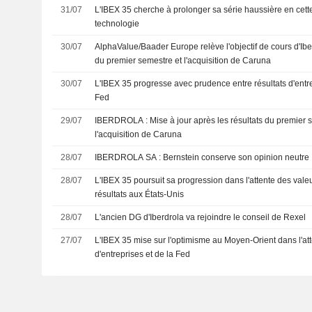
31/07
L'IBEX 35 cherche à prolonger sa série haussière en cette fi
technologie
30/07
AlphaValue/Baader Europe relève l'objectif de cours d'Iber
du premier semestre et l'acquisition de Caruna
30/07
L'IBEX 35 progresse avec prudence entre résultats d'entre
Fed
29/07
IBERDROLA : Mise à jour après les résultats du premier semestre 2026 et
l'acquisition de Caruna
28/07
IBERDROLA SA : Bernstein conserve son opinion neutre
28/07
L'IBEX 35 poursuit sa progression dans l'attente des vale
résultats aux États-Unis
28/07
L'ancien DG d'Iberdrola va rejoindre le conseil de Rexel
27/07
L'IBEX 35 mise sur l'optimisme au Moyen-Orient dans l'att
d'entreprises et de la Fed