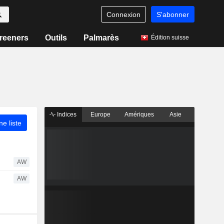
Connexion
S'abonner
reeners
Outils
Palmarès
Édition suisse
Indices
Europe
Amériques
Asie
ne liste
AW
AW