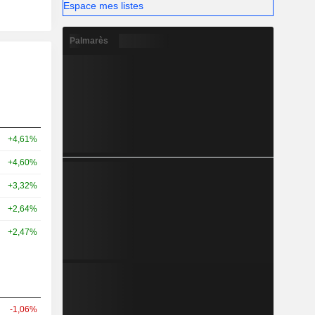
Espace mes listes
Palmarès
+4,61%
+4,60%
+3,32%
+2,64%
+2,47%
-1,06%