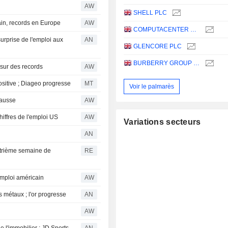
AW
SHELL PLC
in, records en Europe
AW
COMPUTACENTER PLC
surprise de l'emploi aux
AN
GLENCORE PLC
BURBERRY GROUP PLC
 sur des records
AW
sitive ; Diageo progresse
MT
Voir le palmarès
hausse
AW
iffres de l'emploi US
AW
Variations secteurs
AN
atrième semaine de
RE
emploi américain
AW
s métaux ; l'or progresse
AN
AW
 l'immobilier ; JD Sports
AN