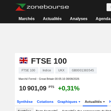
Marchés
Actualités
Analyses
Agenda
FTSE 100
FTSE 100
Indice
UKX
GB0001383545
Marché Fermé - Great Britain
00:05:16 08/08/2026
10 901,09
+0,31%
PTS
Synthèse
Cotations
Graphiques
Actualités