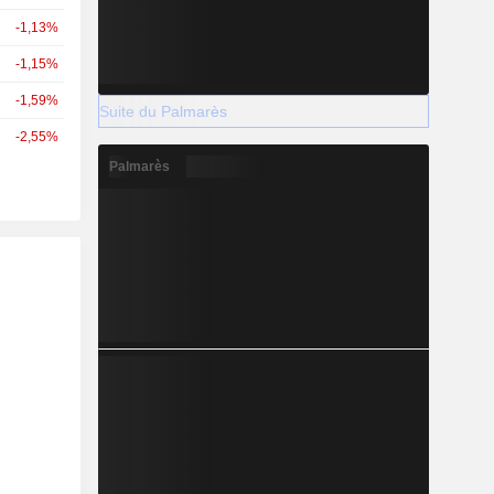
-1,13%
-1,15%
-1,59%
Suite du Palmarès
-2,55%
Palmarès