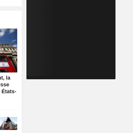
, la
isse
 États-