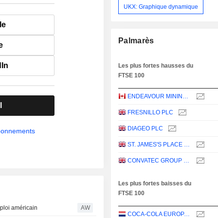
UKX: Graphique dynamique
le
Palmarès
e
dIn
Les plus fortes hausses du
FTSE 100
ENDEAVOUR MINING PLC
l
FRESNILLO PLC
DIAGEO PLC
abonnements
ST. JAMES'S PLACE PLC
CONVATEC GROUP PLC
Les plus fortes baisses du
FTSE 100
ploi américain
AW
COCA-COLA EUROPACIFIC PARTNERS PLC