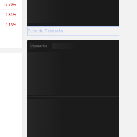
-2,79%
-2,81%
-4,13%
Suite du Palmarès
Palmarès