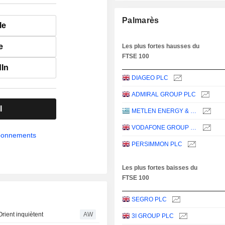
Palmarès
le
e
Les plus fortes hausses du
FTSE 100
dIn
DIAGEO PLC
ADMIRAL GROUP PLC
l
METLEN ENERGY & METALS PLC
VODAFONE GROUP PLC
abonnements
PERSIMMON PLC
Les plus fortes baisses du
FTSE 100
SEGRO PLC
Orient inquiètent
AW
3I GROUP PLC