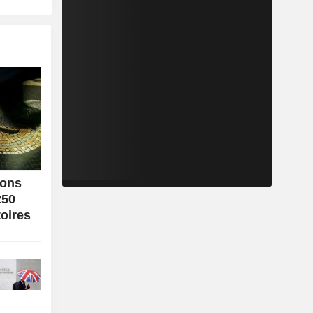
ions
250
toires