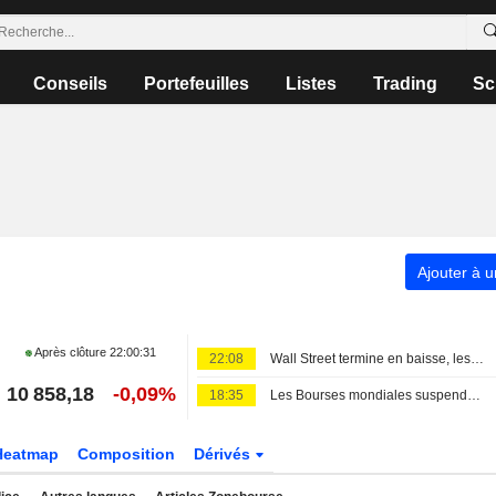
Conseils
Portefeuilles
Listes
Trading
Sc
Ajouter à u
Après clôture
22:00:31
22:08
Wall Street termine en baisse, les incertitudes au Moyen-Orient inquiètent
10 858,18
-0,09%
18:35
Les Bourses mondiales suspendues au Moyen-Orient, records en Europe
Heatmap
Composition
Dérivés