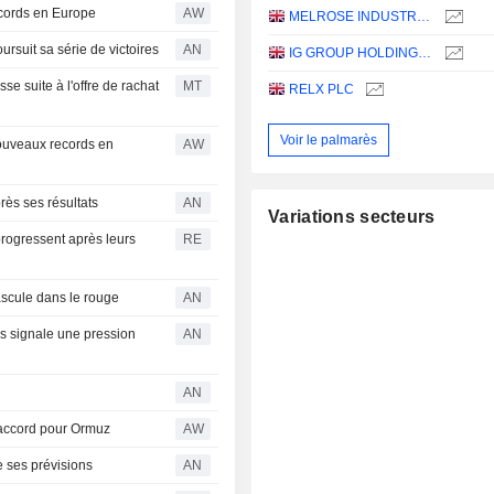
cords en Europe
AW
MELROSE INDUSTRIES PLC
rsuit sa série de victoires
AN
IG GROUP HOLDINGS PLC
e suite à l'offre de rachat
MT
RELX PLC
Voir le palmarès
ouveaux records en
AW
ès ses résultats
AN
Variations secteurs
rogressent après leurs
RE
ascule dans le rouge
AN
is signale une pression
AN
AN
 accord pour Ormuz
AW
e ses prévisions
AN