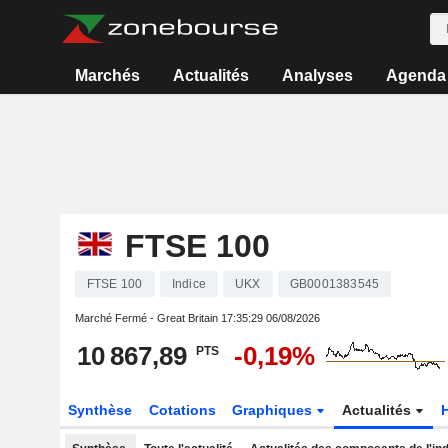
Marchés
Actualités
Analyses
Agenda
FTSE 100
FTSE 100
Indice
UKX
GB0001383545
Marché Fermé - Great Britain
17:35:29 06/08/2026
10 867,89
-0,19%
PTS
Synthèse
Cotations
Graphiques
Actualités