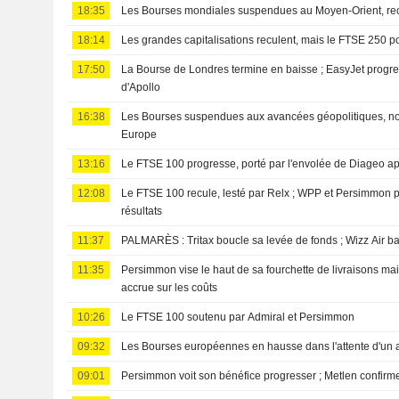
18:35
Les Bourses mondiales suspendues au Moyen-Orient, re
18:14
Les grandes capitalisations reculent, mais le FTSE 250 pou
17:50
La Bourse de Londres termine en baisse ; EasyJet progress
d'Apollo
16:38
Les Bourses suspendues aux avancées géopolitiques, n
Europe
13:16
Le FTSE 100 progresse, porté par l'envolée de Diageo apr
12:08
Le FTSE 100 recule, lesté par Relx ; WPP et Persimmon p
résultats
11:37
PALMARÈS : Tritax boucle sa levée de fonds ; Wizz Air b
11:35
Persimmon vise le haut de sa fourchette de livraisons ma
accrue sur les coûts
10:26
Le FTSE 100 soutenu par Admiral et Persimmon
09:32
Les Bourses européennes en hausse dans l'attente d'un
09:01
Persimmon voit son bénéfice progresser ; Metlen confirm