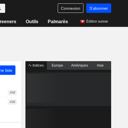
Connexion
S'abonner
reeners
Outils
Palmarès
Édition suisse
Indices
Europe
Amériques
Asie
ne liste
AW
AW