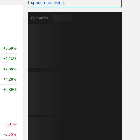
Espace mes listes
Palmarès
+5,58%
+5,23%
+2,88%
+4,28%
+2,89%
-1,01%
-1,75%