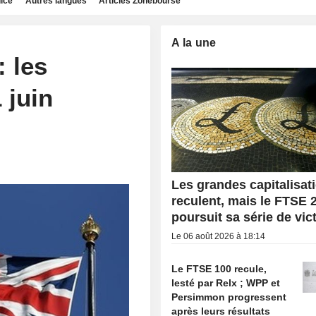
dice
Autres langues
Articles Zonebourse
A la une
: les
 juin
Les grandes capitalisat
reculent, mais le FTSE 
poursuit sa série de vic
Le 06 août 2026 à 18:14
Le FTSE 100 recule,
lesté par Relx ; WPP et
Persimmon progressent
après leurs résultats