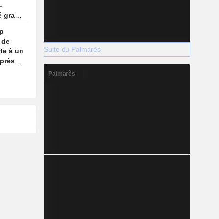
-
é gracié
mp
 de
Suite du Palmarès
te à un
après
Palmarès