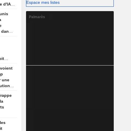
Espace mes listes
e d'IA
unis
Palmarès
a
e
e dans
oit
 pas
voient
ec
mp
r une
ution
frappe
la
ts
les
it