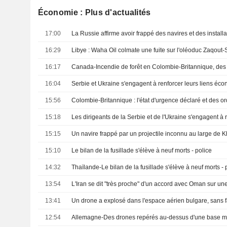
Économie : Plus d'actualités
17:00
16:29
16:17
16:04
Serbie et Ukraine s'engagent à renforcer leurs liens éc
15:56
15:18
15:15
Un navire frappé par un projectile inconnu au large de
15:10
Le bilan de la fusillade s'élève à neuf morts - police
14:32
Thaïlande-Le bilan de la fusillade s'élève à neuf morts - 
13:54
13:41
12:54