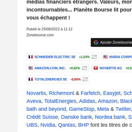
médias financiers étrangers. Valeurs, mo
incontournables... Planète Bourse lit pou
vous échappent !
Publié le 25/08/2022 à 11:12
Zonebourse.com
Ajouter Zonebourse
SCHNEIDER ELECTRIC SE
+1,03%
NVIDIA CORP
AMAZON.COM, INC.
+0,82%
NOVARTIS AG
+0,
TOTALENERGIES SE
-0,60%
Novartis
,
Richemont
&
Farfetch
,
Easyjet
,
Sch
Aveva
,
TotalEnergies
,
Adidas
,
Amazon
,
Blac
bath and beyond
,
GameStop
,
Meta
&
Twitter
Crédit Suisse
,
Danske bank
,
Nordea bank
,
S
UBS
,
Nvidia
,
Qantas
,
BHP
font les titres de