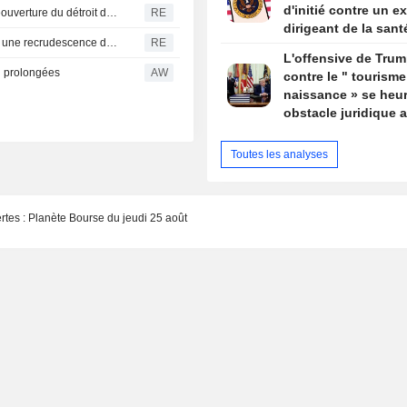
d'initié contre un ex
Les Gardiens de la révolution iraniens affirment que la réouverture du détroit d'Ormuz ne dépend pas des discussions avec Oman
RE
dirigeant de la sant
La Turquie restreint le trafic maritime en mer Noire après une recrudescence des attaques, selon Bloomberg News
RE
par Trump
L'offensive de Tru
i prolongées
AW
contre le " tourisme
naissance » se heur
obstacle juridique 
un arrêt de la Cour
suprême
Toutes les analyses
ertes : Planète Bourse du jeudi 25 août