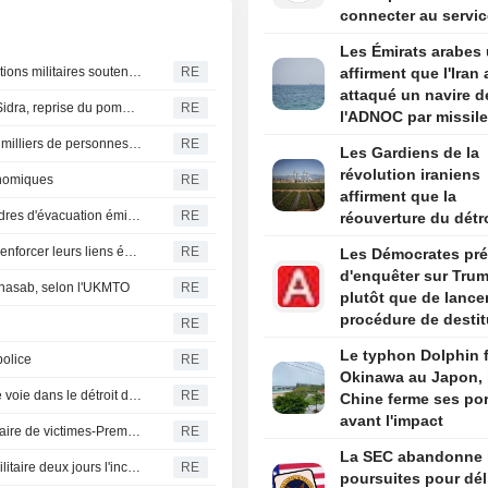
connecter au servic
Qwen d'Alibaba
Les Émirats arabes 
La Russie affirme avoir frappé des navires et des installations militaires soutenant l'Ukraine à Odessa et Mykolaïv
RE
affirment que l'Iran 
attaqué un navire d
Libye : Waha Oil colmate une fuite sur l'oléoduc Zaqout-Sidra, reprise du pompage après réparations
RE
l'ADNOC par missil
le détroit d'Ormuz
Canada-Incendie de forêt en Colombie-Britannique, des milliers de personnes évacuées
RE
Les Gardiens de la
révolution iraniens
onomiques
RE
affirment que la
Colombie-Britannique : l'état d'urgence déclaré et des ordres d'évacuation émis face à la progression des incendies
RE
réouverture du détr
d'Ormuz ne dépend
Les dirigeants de la Serbie et de l'Ukraine s'engagent à renforcer leurs liens économiques
RE
Les Démocrates pré
des discussions av
d'enquêter sur Tru
Oman
 Khasab, selon l'UKMTO
RE
plutôt que de lance
procédure de destit
RE
s'ils remportent la
Le typhon Dolphin 
police
RE
Chambre, selon des
Okinawa au Japon, 
sources
L'Iran se dit "très proche" d'un accord avec Oman sur une voie dans le détroit d'Ormuz
RE
Chine ferme ses por
avant l'impact
Un drone a explosé dans l'espace aérien bulgare, sans faire de victimes-Premier ministre
RE
La SEC abandonne 
Allemagne-Des drones repérés au-dessus d'une base militaire deux jours l'incident de Leipzig
RE
poursuites pour dél