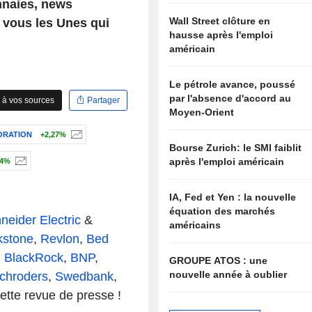
nnaies, news
Wall Street clôture en
r vous les Unes qui
hausse après l'emploi
américain
Le pétrole avance, poussé
par l'absence d'accord au
 à vos sources
Partager
Moyen-Orient
ORATION
+2,27%
Bourse Zurich: le SMI faiblit
après l'emploi américain
64%
IA, Fed et Yen : la nouvelle
équation des marchés
neider Electric
&
américains
kstone
,
Revlon
,
Bed
,
BlackRock
,
BNP
,
GROUPE ATOS : une
nouvelle année à oublier
chroders
,
Swedbank
,
 cette revue de presse !