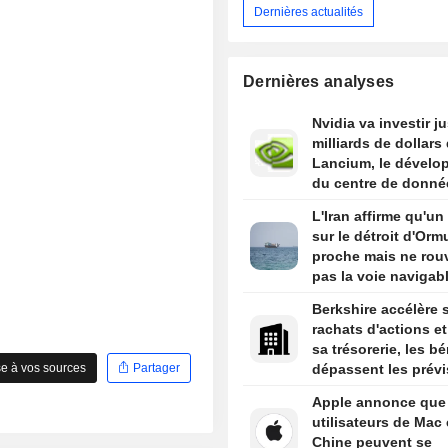
Dernières actualités
Dernières analyses
Nvidia va investir j
milliards de dollars
Lancium, le dévelo
du centre de donné
Stargate, selon The
L'Iran affirme qu'un
Information
sur le détroit d'Orm
proche mais ne rouv
pas la voie navigab
Berkshire accélère 
rachats d'actions et
sa trésorerie, les b
e à vos sources
Partager
dépassent les prévi
Apple annonce que 
utilisateurs de Mac
Chine peuvent se