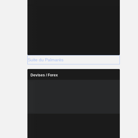
Suite du Palmarès
Devises / Forex