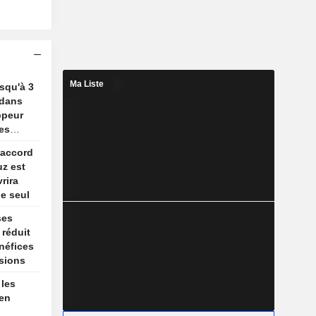
Ma Liste
usqu'à 3
 dans
ppeur
es
 accord
uz est
rira
le seul
ses
 réduit
énéfices
sions
les
 en