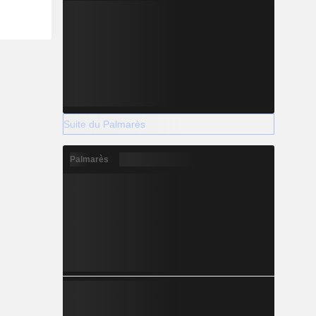
Suite du Palmarès
Palmarès