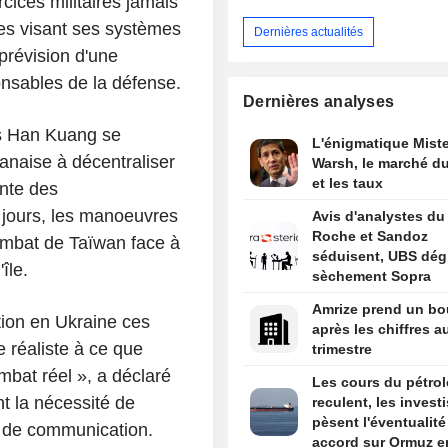
cices militaires jamais
es visant ses systèmes
Dernières actualités
prévision d'une
onsables de la défense.
Dernières analyses
s Han Kuang se
L'énigmatique Miste
anaise à décentraliser
Warsh, le marché du
et les taux
nte des
 jours, les manoeuvres
Avis d'analystes du 
Roche et Sandoz
combat de Taïwan face à
séduisent, UBS dég
île.
sèchement Sopra
Amrize prend un bo
tion en Ukraine ces
après les chiffres a
 réaliste à ce que
trimestre
ombat réel », a déclaré
Les cours du pétrol
t la nécessité de
reculent, les invest
pèsent l'éventualité
 de communication.
accord sur Ormuz e