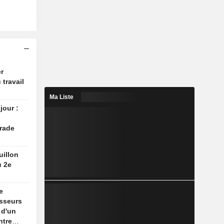
r
 travail
Ma Liste
jour :
rade
uillon
u 2e
e
isseurs
 d'un
ntre