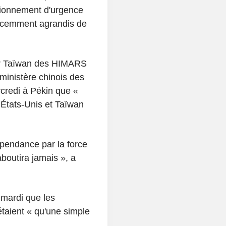
sionnement d'urgence
s récemment agrandis de
 par Taïwan des HIMARS
 ministère chinois des
credi à Pékin que «
s États-Unis et Taïwan
épendance par la force
boutira jamais », a
 mardi que les
taient « qu'une simple