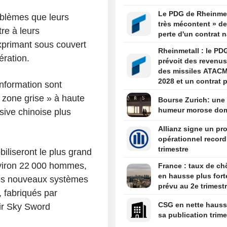
l'Iran et les pays du
Le PDG de Rheinmet
oblèmes que leurs
très mécontent » de
re à leurs
perte d'un contrat n
xprimant sous couvert
Rheinmetall : le PD
ération.
prévoit des revenus
des missiles ATAC
2028 et un contrat p
nformation sont
Boxer d'ici la fin de
zone grise » à haute
Bourse Zurich: une
humeur morose do
sive chinoise plus
Allianz signe un pro
opérationnel record
trimestre
liseront le plus grand
nviron 22 000 hommes,
France : taux de c
en hausse plus fort
 les nouveaux systèmes
prévu au 2e trimest
 fabriqués par
CSG en nette hauss
air Sky Sword
sa publication trime