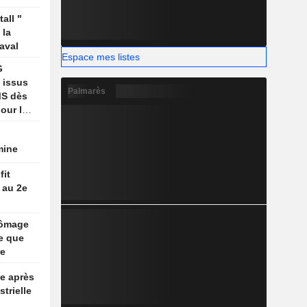
 Golfe
all "
 la
aval
Espace mes listes
G
 issus
Palmarès
MS dès
our le
 l'année
mine
fit
 au 2e
hômage
e que
re
e après
strielle