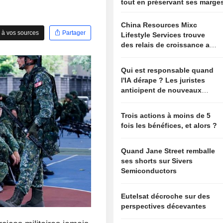
tout en préservant ses marge
China Resources Mixc
 à vos sources
Partager
Lifestyle Services trouve
des relais de croissance au-
delà de l'immobilier
Qui est responsable quand
l'IA dérape ? Les juristes
anticipent de nouveaux
risques
Trois actions à moins de 5
fois les bénéfices, et alors ?
Quand Jane Street remballe
ses shorts sur Sivers
Semiconductors
Eutelsat décroche sur des
perspectives décevantes