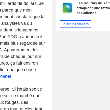
lliards de dollars. Je
Les Houthis du Yé
attaquent une raffin
on parce que mon
saoudienne
mment constaté que la
 analystes va du
Toutes les analyses
est depuis longtemps
. Son PDG a annoncé il
rmais plus regardée sur
PC. Apparemment les
Tube chaque jour sur
ures, ça fait environ
ifier quelque chose.
phabet
.
rse. Si j'étais sec ce
ire sur ce marché qui
ux rouges. Les
e en tout, et c'est tant