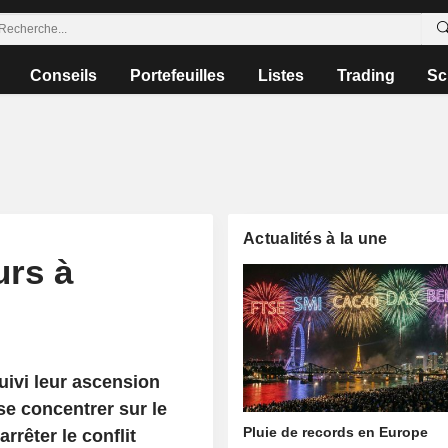
Conseils
Portefeuilles
Listes
Trading
Sc
Actualités à la une
urs à
ivi leur ascension
se concentrer sur le
Pluie de records en Europe
arrêter le conflit