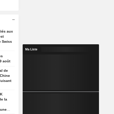
liés aux
est
e Swiss
Ma Liste
es
 9 août
al de
 Chine
duisant
nne
SK
e la
 une