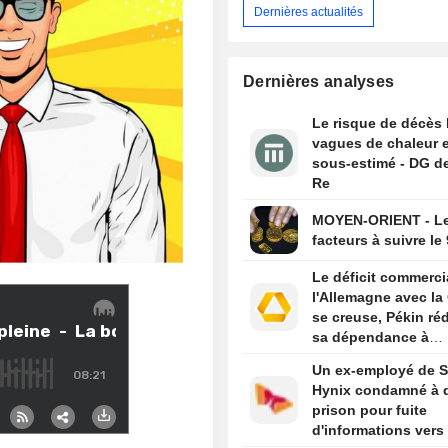
Dernières actualités
Dernières analyses
Le risque de décès 
vagues de chaleur 
sous-estimé - DG d
Re
MOYEN-ORIENT - L
facteurs à suivre le
Le déficit commerci
l'Allemagne avec la
se creuse, Pékin ré
sa dépendance à
l'industrie europée
Un ex-employé de 
Hynix condamné à d
prison pour fuite
d'informations vers