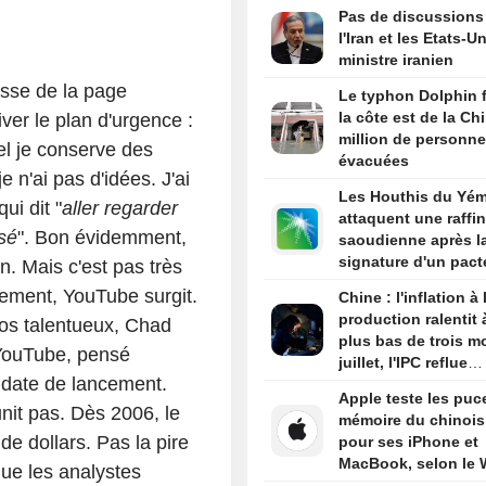
entreprise chinoise
Pas de discussions
Yonhap
l'Iran et les Etats-Un
ministre iranien
isse de la page
Le typhon Dolphin 
la côte est de la Ch
iver le plan d'urgence :
million de personn
uel je conserve des
évacuées
 n'ai pas d'idées. J'ai
Les Houthis du Yé
ui dit "
aller regarder
attaquent une raffin
sé
". Bon évidemment,
saoudienne après l
signature d'un pact
in. Mais c'est pas très
défense par le Roy
sement, YouTube surgit.
Chine : l'inflation à 
production ralentit 
ozos talentueux, Chad
plus bas de trois m
YouTube, pensé
juillet, l'IPC reflue
 date de lancement.
également
Apple teste les puc
nit pas. Dès 2006, le
mémoire du chinoi
de dollars. Pas la pire
pour ses iPhone et
MacBook, selon le
que les analystes