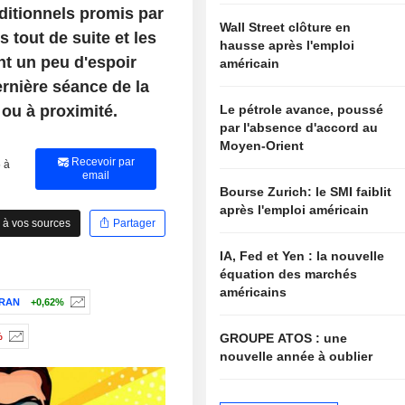
ditionnels promis par
Wall Street clôture en
 tout de suite et les
hausse après l'emploi
ent un peu d'espoir
américain
ernière séance de la
 ou à proximité.
Le pétrole avance, poussé
par l'absence d'accord au
Moyen-Orient
Recevoir par
 à
email
Bourse Zurich: le SMI faiblit
après l'emploi américain
 à vos sources
Partager
IA, Fed et Yen : la nouvelle
équation des marchés
américains
RAN
+0,62%
GROUPE ATOS : une
%
nouvelle année à oublier