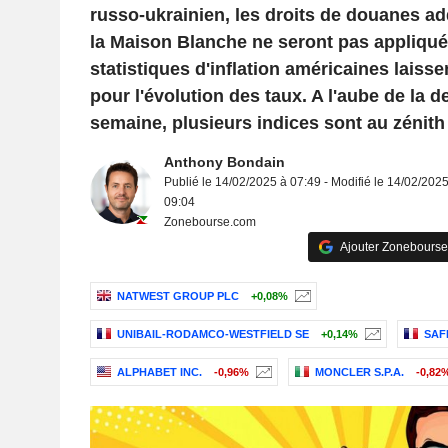
russo-ukrainien, les droits de douanes ad
la Maison Blanche ne seront pas appliqués
statistiques d'inflation américaines laiss
pour l'évolution des taux. A l'aube de la d
semaine, plusieurs indices sont au zénith
Anthony Bondain
Publié le 14/02/2025 à 07:49 - Modifié le 14/02/2025
09:04
Zonebourse.com
Ajouter Zonebourse
NATWEST GROUP PLC
+0,08%
UNIBAIL-RODAMCO-WESTFIELD SE
+0,14%
SAF
ALPHABET INC.
-0,96%
MONCLER S.P.A.
-0,82