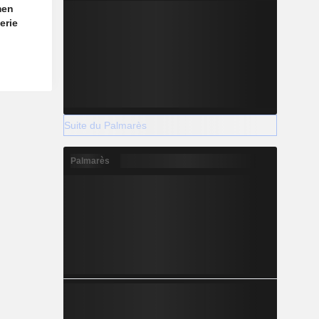
men
erie
Suite du Palmarès
Palmarès