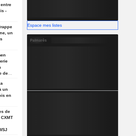
, selon
 entre
is -
Espace mes listes
frappe
ine, un
es
Palmarès
men
erie
a
e de
aume
la
à un
ois en
es de
s CXMT
 WSJ