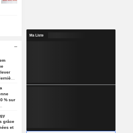
Ma Liste
lem
ue
elever
dernière
a
enne
0 % sur
ogy
s grâce
nées et