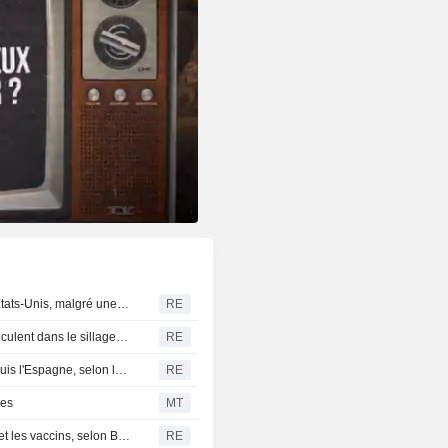
Trump signe des décrets pour limiter le droit du sol aux États-Unis, malgré une décision de la Cour suprême
RE
ÉLEVAGE-Les contrats à terme sur le bétail à Chicago reculent dans le sillage de Wall Street
RE
Le Maroc prêt à coopérer pour le retour des mineurs depuis l'Espagne, selon les médias d'État
RE
ues
MT
L'administration Trump envisage un décret sur l'autisme et les vaccins, selon Bloomberg News
RE