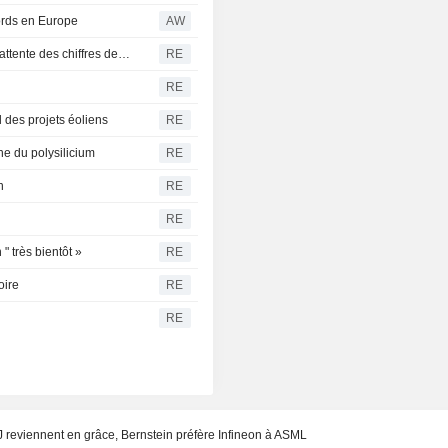
cords en Europe
AW
Le dollar progresse face au yen, les investisseurs dans l'attente des chiffres de l'emploi américain
RE
RE
 des projets éoliens
RE
ne du polysilicium
RE
n
RE
RE
" très bientôt »
RE
oire
RE
RE
FDJ reviennent en grâce, Bernstein préfère Infineon à ASML