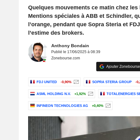
Quelques mouvements ce matin chez les 
Mentions spéciales à ABB et Schindler, qu
l’orange, pendant que Sopra Steria et FD
l’estime des brokers.
Anthony Bondain
Publié le 17/06/2025 à 08:39
Zonebourse.com
Ajouter Zonebourse
FDJ UNITED
-0,90%
SOPRA STERIA GROUP
-0
ASML HOLDING N.V.
+1,92%
TOTALENERGIES S
INFINEON TECHNOLOGIES AG
+0,40%