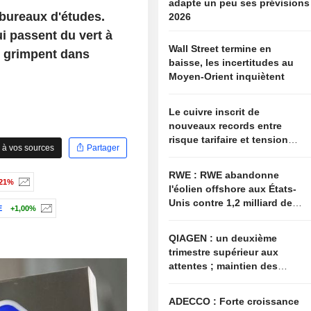
adapte un peu ses prévisions
bureaux d'études.
2026
i passent du vert à
Wall Street termine en
J grimpent dans
baisse, les incertitudes au
Moyen-Orient inquiètent
Le cuivre inscrit de
nouveaux records entre
risque tarifaire et tensions
 à vos sources
Partager
sur l'offre
RWE : RWE abandonne
,21%
l'éolien offshore aux États-
Unis contre 1,2 milliard de
E
+1,00%
dollars de l'administration
américaine
QIAGEN : un deuxième
trimestre supérieur aux
attentes ; maintien des
objectifs annuels à l'image
du secteur
ADECCO : Forte croissance