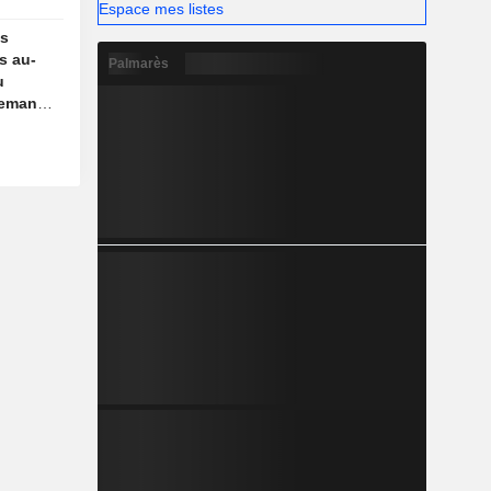
Espace mes listes
es
s au-
Palmarès
u
demande