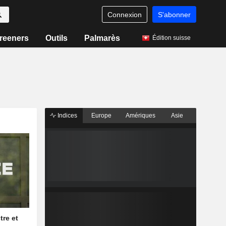
Connexion
S'abonner
reeners
Outils
Palmarès
Édition suisse
Indices
Europe
Amériques
Asie
tre et