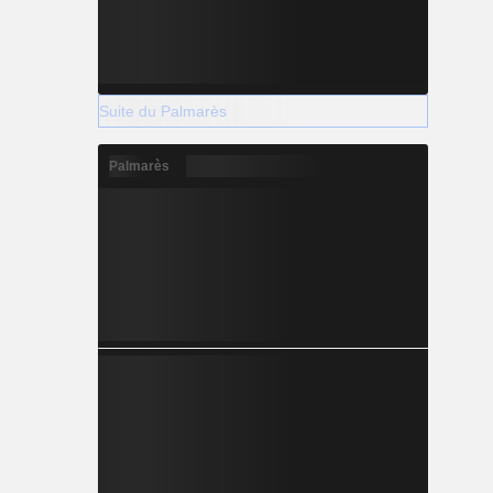
Suite du Palmarès
Palmarès