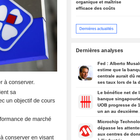
organique et maîtrise
efficace des coûts
Dernières actualités
Dernières analyses
Fed : Alberto Musa
estime que la banq
centrale aurait dû r
r à conserver.
ses taux lors de la 
réunion
ent sa
Le bénéfice net de l
banque singapouri
 un objectif de cours
UOB progresse de 1
un an au deuxième
trimestre
erformance de marché
Microchip Technol
dépasse les attente
aux centres de don
à conserver en visant