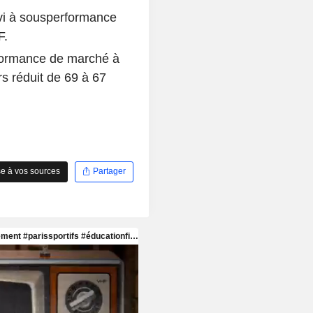
ivi à sousperformance
F.
formance de marché à
s réduit de 69 à 67
e à vos sources
Partager