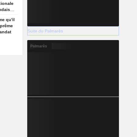
tionale
ndaise
me qu'il
uprême
Suite du Palmarès
andat
Palmarès