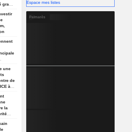
Espace mes listes
é gracié
nvestir
Palmarès
de
um,
ion
ennent
incipale
ue
e une
its
ntre de
'ICE à
nt
une
e la
rité
son
cain
re
de