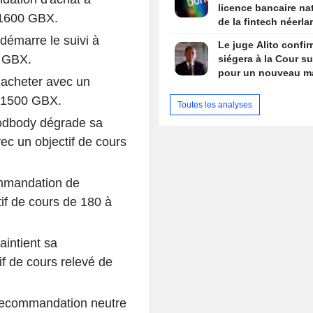
licence bancaire na
 1600 GBX.
de la fintech néerla
Bunq
émarre le suivi à
Le juge Alito confir
0 GBX.
siégera à la Cour s
pour un nouveau m
 acheter avec un
à 1500 GBX.
Toutes les analyses
dbody dégrade sa
c un objectif de cours
ommandation de
tif de cours de 180 à
intient sa
f de cours relevé de
recommandation neutre