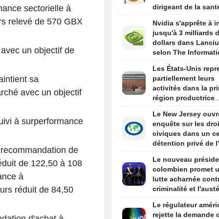
dirigeant de la sant
ance sectorielle à
par Trump
urs relevé de 570 GBX
Nvidia s'apprête à i
jusqu'à 3 milliards 
dollars dans Lanci
 avec un objectif de
selon The Informat
Les États-Unis repr
intient sa
partiellement leurs
activités dans la pr
ché avec un objectif
région productrice
d'avocats au Mexiq
Le New Jersey ouvr
ivi à surperformance
enquête sur les dro
civiques dans un ce
détention privé de l
a recommandation de
Newark
Le nouveau préside
éduit de 122,50 à 108
colombien promet 
ance à
lutte acharnée contr
urs réduit de 84,50
criminalité et l'austé
budgétaire lors de 
Le régulateur améri
discours d'investitu
rejette la demande 
ation d'achat à