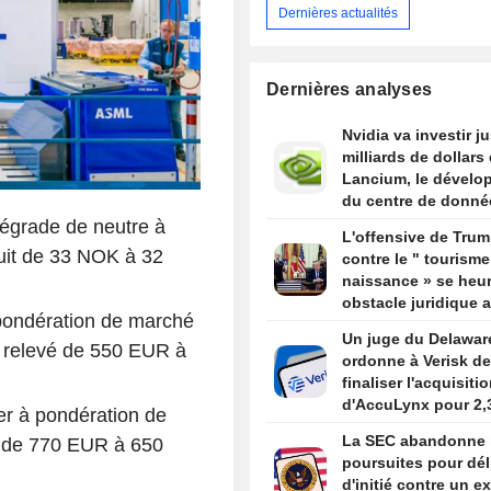
Dernières actualités
Dernières analyses
Nvidia va investir j
milliards de dollars
Lancium, le dévelo
du centre de donné
Stargate, selon The
égrade de neutre à
L'offensive de Tru
Information
duit de 33 NOK à 32
contre le " tourisme
naissance » se heur
obstacle juridique 
pondération de marché
un arrêt de la Cour
Un juge du Delawar
suprême
s relevé de 550 EUR à
ordonne à Verisk de
finaliser l'acquisiti
d'AccuLynx pour 2,
r à pondération de
milliards de dollars
La SEC abandonne 
t de 770 EUR à 650
poursuites pour dél
d'initié contre un ex