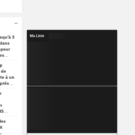
Ma Liste
usqu'à 3
 dans
ppeur
es
mp
 de
te à un
après
e
on
35
les
it
-