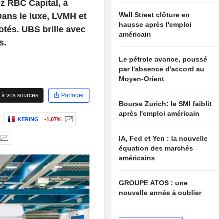
ez RBC Capital, à
Wall Street clôture en
Dans le luxe, LVMH et
hausse après l'emploi
otés. UBS brille avec
américain
s.
Le pétrole avance, poussé
par l'absence d'accord au
Moyen-Orient
 à vos sources
Partager
Bourse Zurich: le SMI faiblit
après l'emploi américain
KERING
-1,07%
IA, Fed et Yen : la nouvelle
équation des marchés
américains
GROUPE ATOS : une
nouvelle année à oublier