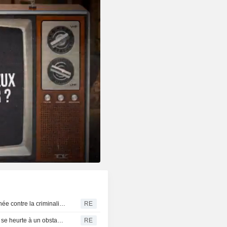
Le nouveau président colombien promet une lutte acharnée contre la criminalité et l'austérité budgétaire lors de son discours d'investiture
RE
L'offensive de Trump contre le " tourisme de naissance » se heurte à un obstacle juridique après un arrêt de la Cour suprême
RE