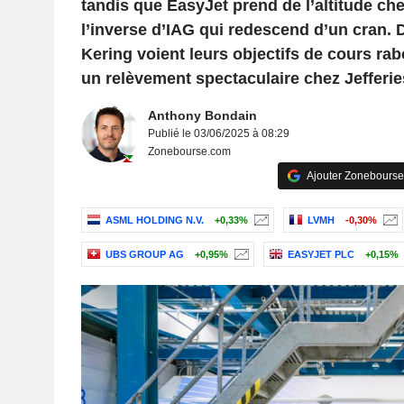
tandis que EasyJet prend de l’altitude ch
l’inverse d’IAG qui redescend d’un cran. 
Kering voient leurs objectifs de cours rab
un relèvement spectaculaire chez Jefferie
Anthony Bondain
Publié le 03/06/2025 à 08:29
Zonebourse.com
Ajouter Zonebourse
ASML HOLDING N.V.
+0,33%
LVMH
-0,30%
UBS GROUP AG
+0,95%
EASYJET PLC
+0,15%