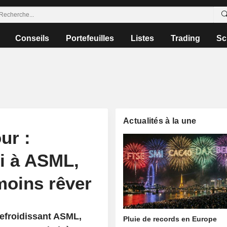
Conseils
Portefeuilles
Listes
Trading
Sc
Actualités à la une
ur :
i à ASML,
moins rêver
refroidissant ASML,
Pluie de records en Europe